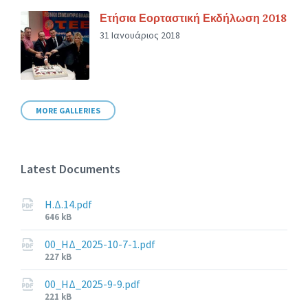
Ετήσια Εορταστική Εκδήλωση 2018
31 Ιανουάριος 2018
MORE GALLERIES
Latest Documents
Η.Δ.14.pdf
File
646 kB
size:
00_ΗΔ_2025-10-7-1.pdf
File
227 kB
size:
00_ΗΔ_2025-9-9.pdf
File
221 kB