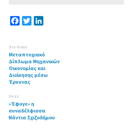
Fa
T
Li
ce
wi
n
b
tt
ke
o
er
dI
Previous
Μεταπτυχιακό
o
n
Δίπλωμα Μηχανικών
k
Οικονομίας και
Διοίκησης μέσω
Έρευνας
Next
«Έφυγε» η
συναδέλφισσα
Νάντια Σχιζοδήμου