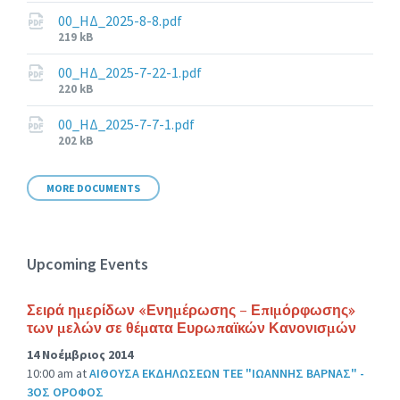
size:
00_ΗΔ_2025-8-8.pdf
File
219 kB
size:
00_ΗΔ_2025-7-22-1.pdf
File
220 kB
size:
00_ΗΔ_2025-7-7-1.pdf
File
202 kB
size:
MORE DOCUMENTS
Upcoming Events
Σειρά ημερίδων «Ενημέρωσης – Επιμόρφωσης»
των μελών σε θέματα Ευρωπαϊκών Κανονισμών
14 Νοέμβριος 2014
10:00 am
at
ΑΙΘΟΥΣΑ ΕΚΔΗΛΩΣΕΩΝ ΤΕΕ "ΙΩΑΝΝΗΣ ΒΑΡΝΑΣ" -
3ΟΣ ΟΡΟΦΟΣ