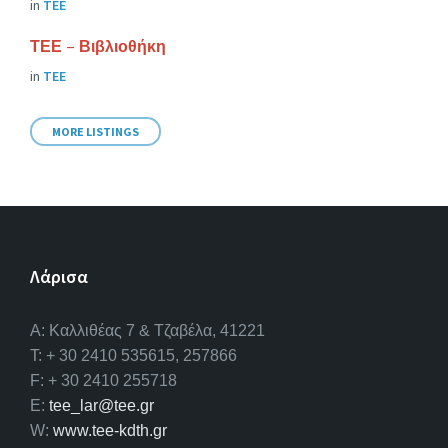
in
ΤΕΕ
ΤΕΕ – Βιβλιοθήκη
in
ΤΕΕ
MORE LISTINGS
Λάρισα
A: Καλλιθέας 7 & Τζαβέλα, 41221
T: + 30 2410 535615, 257866
F: + 30 2410 255718
E:
tee_lar@tee.gr
W:
www.tee-kdth.gr