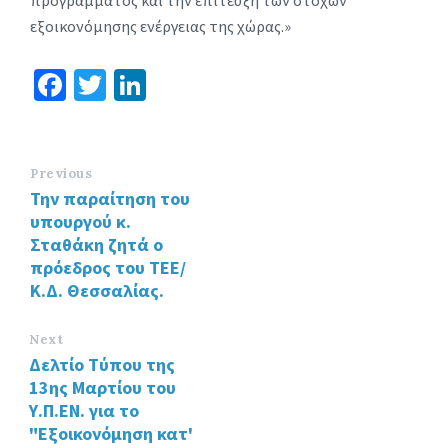
προγράμματος και την επίτευξη των στόχων
εξοικονόμησης ενέργειας της χώρας.»
Fa
T
Li
ce
wi
n
b
tt
ke
o
er
dI
Previous
Την παραίτηση του
o
n
υπουργού κ.
k
Σταθάκη ζητά ο
πρόεδρος του ΤΕΕ/
Κ.Δ. Θεσσαλίας.
Next
Δελτίο Τύπου της
13ης Μαρτίου του
Υ.Π.ΕΝ. για το
"Εξοικονόμηση κατ'