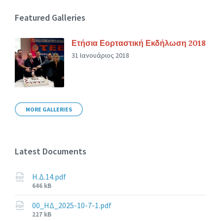
Featured Galleries
Ετήσια Εορταστική Εκδήλωση 2018
31 Ιανουάριος 2018
MORE GALLERIES
Latest Documents
Η.Δ.14.pdf
File
646 kB
size:
00_ΗΔ_2025-10-7-1.pdf
File
227 kB