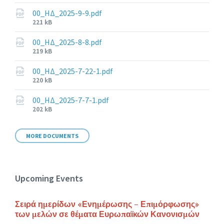
size:
00_ΗΔ_2025-9-9.pdf
File
221 kB
size:
00_ΗΔ_2025-8-8.pdf
File
219 kB
size:
00_ΗΔ_2025-7-22-1.pdf
File
220 kB
size:
00_ΗΔ_2025-7-7-1.pdf
File
202 kB
size:
MORE DOCUMENTS
Upcoming Events
Σειρά ημερίδων «Ενημέρωσης – Επιμόρφωσης»
των μελών σε θέματα Ευρωπαϊκών Κανονισμών