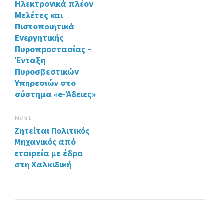
Ηλεκτρονικά πλέον
o
n
Μελέτες και
k
Πιστοποιητικά
Ενεργητικής
Πυροπροστασίας –
Ένταξη
Πυροσβεστικών
Υπηρεσιών στο
σύστημα «e-Άδειες»
Next
Ζητείται Πολιτικός
Μηχανικός από
εταιρεία με έδρα
στη Χαλκιδική