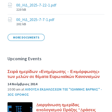
size:
00_ΗΔ_2025-7-22-1.pdf
File
220 kB
size:
00_ΗΔ_2025-7-7-1.pdf
File
202 kB
size:
MORE DOCUMENTS
Upcoming Events
Σειρά ημερίδων «Ενημέρωσης – Επιμόρφωσης»
των μελών σε θέματα Ευρωπαϊκών Κανονισμών
14 Νοέμβριος 2014
10:00 am
at
ΑΙΘΟΥΣΑ ΕΚΔΗΛΩΣΕΩΝ ΤΕΕ "ΙΩΑΝΝΗΣ ΒΑΡΝΑΣ" -
3ΟΣ ΟΡΟΦΟΣ
Διοργάνωση ημερίδας
απολογισμού Πράξης “Δράσεις