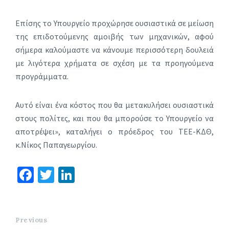
Επίσης το Υπουργείο προχώρησε ουσιαστικά σε μείωση
της επιδοτούμενης αμοιβής των μηχανικών, αφού
σήμερα καλούμαστε να κάνουμε περισσότερη δουλειά
με λιγότερα χρήματα σε σχέση με τα προηγούμενα
προγράμματα.
Αυτό είναι ένα κόστος που θα μετακυλήσει ουσιαστικά
στους πολίτες, και που θα μπορούσε το Υπουργείο να
αποτρέψει», καταλήγει ο πρόεδρος του ΤΕΕ-ΚΔΘ,
κ.Νίκος Παπαγεωργίου.
Fa
T
Li
ce
wi
n
b
tt
ke
o
er
dI
Previous