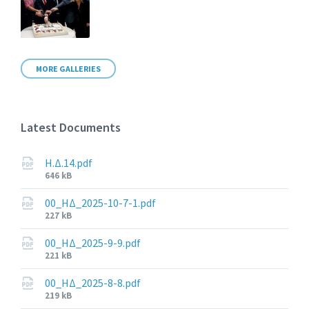
MORE GALLERIES
Latest Documents
Η.Δ.14.pdf
File
646 kB
size:
00_ΗΔ_2025-10-7-1.pdf
File
227 kB
size:
00_ΗΔ_2025-9-9.pdf
File
221 kB
size:
00_ΗΔ_2025-8-8.pdf
File
219 kB