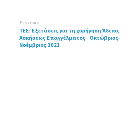
o
er
dI
o
n
k
Previous
ΤΕΕ: Εξετάσεις για τη χορήγηση Άδειας
Ασκήσεως Επαγγέλματος - Οκτώβριος-
Νοέμβριος 2021