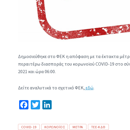
Δημοσιεύθηκε στο ΦΕΚ η απόφαση με τα έκτακτα μέτρα
περαιτέρω διασποράς του κορωνοϊού COVID-19 στο σύν
2021 και ώρα 06:00.
Δείτε αναλυτικά το σχετικό ΦΕΚ,
εδώ
.
Fa
T
Li
ce
wi
n
b
tt
ke
Tags
COVID-19
ΚΟΡΩΝΟΪΟΣ
ΜΕΤΡΑ
ΤΕΕ-ΚΔΘ