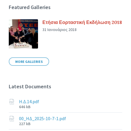
Featured Galleries
Ετήσια Εορταστική Εκδήλωση 2018
31 Ιανουάριος 2018
MORE GALLERIES
Latest Documents
Η.Δ.14.pdf
File
646 kB
size:
00_ΗΔ_2025-10-7-1.pdf
File
227 kB
size: