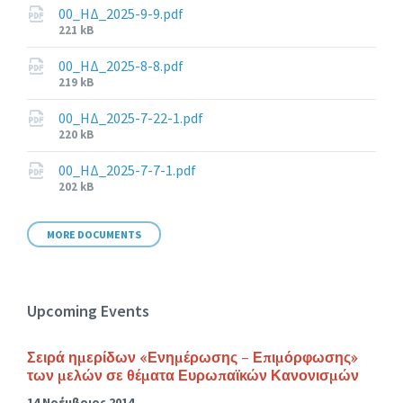
00_ΗΔ_2025-9-9.pdf
File
221 kB
size:
00_ΗΔ_2025-8-8.pdf
File
219 kB
size:
00_ΗΔ_2025-7-22-1.pdf
File
220 kB
size:
00_ΗΔ_2025-7-7-1.pdf
File
202 kB
size:
MORE DOCUMENTS
Upcoming Events
Σειρά ημερίδων «Ενημέρωσης – Επιμόρφωσης»
των μελών σε θέματα Ευρωπαϊκών Κανονισμών
14 Νοέμβριος 2014