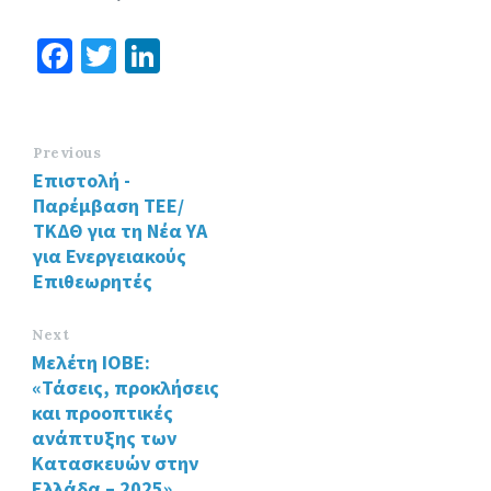
Fa
T
Li
ce
wi
n
b
tt
ke
o
er
dI
Previous
Επιστολή -
o
n
Παρέμβαση TEE/
k
ΤΚΔΘ για τη Νέα ΥΑ
για Ενεργειακούς
Επιθεωρητές
Next
Μελέτη ΙΟΒΕ:
«Τάσεις, προκλήσεις
και προοπτικές
ανάπτυξης των
Κατασκευών στην
Ελλάδα – 2025»