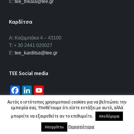
E:
tee_trikala@tee.gr
Καρδίτσα
Α: Καζαμπάκα 4 – 43100
T: + 30 2441 020027
E:
tee_karditsa@tee.gr
TEE Social media
Fa
Li
Yo
ce
n
u
Αυτός ο ιστότοπος χρησιμοποιεί cookies για να βελτιώσει την
b
ke
T
εμπειρία σας. Υποθέτουμε ότι είστε εντάξει με αυτό, αλλά
© 2026 ΤΕΕ |
Πολιτική προσωπικών δεδομένων
o
dI
u
μπορείτε να εξαιρεθείτε αν το επιθυμείτε.
Αποδέχομαι
o
n
b
Περισσότερα
Απορρίπτω