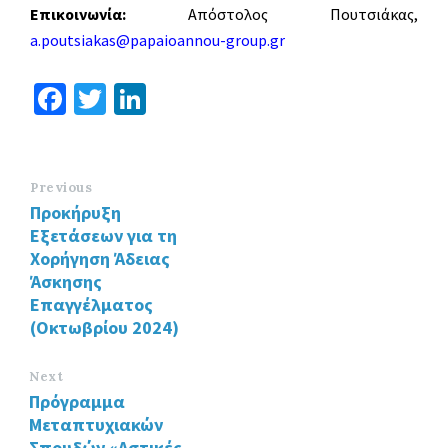
Επικοινωνία:
Απόστολος Πουτσιάκας,
a.poutsiakas@papaioannou-group.gr
Fa
T
Li
ce
wi
n
b
tt
ke
o
er
dI
Previous
Προκήρυξη
o
n
Εξετάσεων για τη
k
Χορήγηση Άδειας
Άσκησης
Επαγγέλματος
(Οκτωβρίου 2024)
Next
Πρόγραμμα
Μεταπτυχιακών
Σπουδών «Αστικές