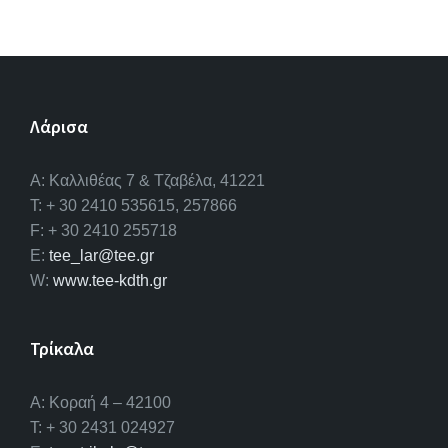
Λάρισα
A: Καλλιθέας 7 & Τζαβέλα, 41221
T: + 30 2410 535615, 257866
F: + 30 2410 255718
E:
tee_lar@tee.gr
W:
www.tee-kdth.gr
Τρίκαλα
Α: Κοραή 4 – 42100
T: + 30 2431 024927