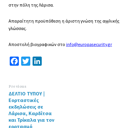
στην πόλη της Λάρισα.
Απαραίτητη προϋπόθεση η άριστη γνώση της αγγλικής
γλώσσας.
Αποστολή βιογραφικών στο
info@europasecurity.gr
Fa
T
Li
ce
wi
n
b
tt
ke
o
er
dI
Previous
ΔΕΛΤΙΟ ΤΥΠΟΥ |
o
n
Εορταστικές
k
εκδηλώσεις σε
Λάρισα, Καρδίτσα
και Τρίκαλα για τον
εορτασμό