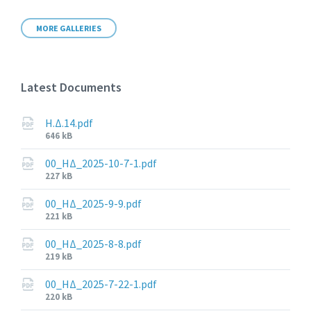
MORE GALLERIES
Latest Documents
Η.Δ.14.pdf
File
646 kB
size:
00_ΗΔ_2025-10-7-1.pdf
File
227 kB
size:
00_ΗΔ_2025-9-9.pdf
File
221 kB
size:
00_ΗΔ_2025-8-8.pdf
File
219 kB
size:
00_ΗΔ_2025-7-22-1.pdf
File
220 kB