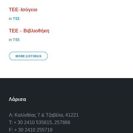
ΤΕΕ-Ισόγειο
in
ΤΕΕ
ΤΕΕ – Βιβλιοθήκη
in
ΤΕΕ
MORE LISTINGS
Λάρισα
A: Καλλιθέας 7 & Τζαβέλα, 41221
T: + 30 2410 535615, 257866
F: + 30 2410 255718