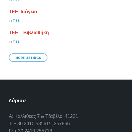
ΤΕΕ-Ισόγειο
in
ΤΕΕ
ΤΕΕ – Βιβλιοθήκη
in
ΤΕΕ
MORE LISTINGS
Λάρισα
A: Καλλιθέας 7 & Τζαβέλα, 41221
T: + 30 2410 535615, 257866
F: + 30 2410 255718