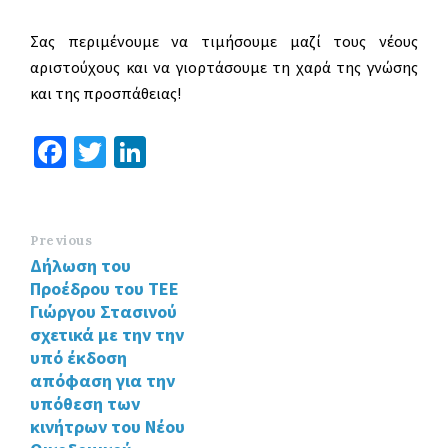
Σας περιμένουμε να τιμήσουμε μαζί τους νέους
αριστούχους και να γιορτάσουμε τη χαρά της γνώσης
και της προσπάθειας!
Fa
T
Li
ce
wi
n
b
tt
ke
o
er
dI
Previous
Δήλωση του
o
n
Προέδρου του ΤΕΕ
k
Γιώργου Στασινού
σχετικά με την την
υπό έκδοση
απόφαση για την
υπόθεση των
κινήτρων του Νέου