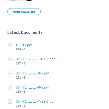
MORE GALLERIES
Latest Documents
Η.Δ.14.pdf
File
646 kB
size:
00_ΗΔ_2025-10-7-1.pdf
File
227 kB
size:
00_ΗΔ_2025-9-9.pdf
File
221 kB
size:
00_ΗΔ_2025-8-8.pdf
File
219 kB
size:
00_ΗΔ_2025-7-22-1.pdf
File
220 kB