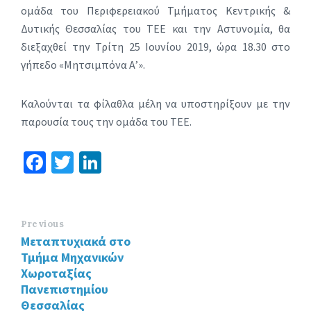
ομάδα του Περιφερειακού Τμήματος Κεντρικής &
Δυτικής Θεσσαλίας του ΤΕΕ και την Αστυνομία, θα
διεξαχθεί την Τρίτη 25 Ιουνίου 2019, ώρα 18.30 στο
γήπεδο «Μητσιμπόνα Α’».
Καλούνται τα φίλαθλα μέλη να υποστηρίξουν με την
παρουσία τους την ομάδα του ΤΕΕ.
Fa
T
Li
ce
wi
n
b
tt
ke
o
er
dI
Previous
Μεταπτυχιακά στο
o
n
Τμήμα Μηχανικών
k
Χωροταξίας
Πανεπιστημίου
Θεσσαλίας