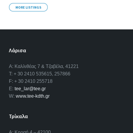
MORE LISTINGS
Λάρισα
A: Καλλιθέας 7 & Τζαβέλα, 41221
T: + 30 2410 535615, 257866
F: + 30 2410 255718
E:
tee_lar@tee.gr
W:
www.tee-kdth.gr
Τρίκαλα
Α: Κοραή 4 – 42100