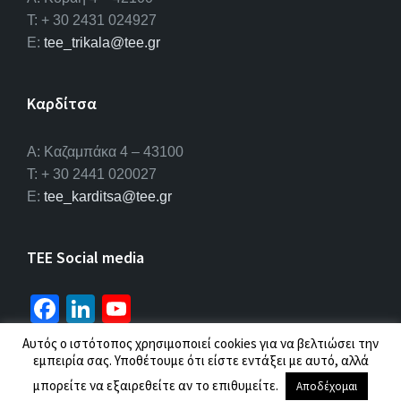
T: + 30 2431 024927
E:
tee_trikala@tee.gr
Καρδίτσα
Α: Καζαμπάκα 4 – 43100
T: + 30 2441 020027
E:
tee_karditsa@tee.gr
TEE Social media
Fa
Li
Yo
ce
n
u
Αυτός ο ιστότοπος χρησιμοποιεί cookies για να βελτιώσει την
b
ke
T
εμπειρία σας. Υποθέτουμε ότι είστε εντάξει με αυτό, αλλά
© 2026 ΤΕΕ |
Πολιτική προσωπικών δεδομένων
o
dI
u
μπορείτε να εξαιρεθείτε αν το επιθυμείτε.
Αποδέχομαι