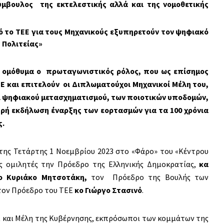
ύμβουλος της εκτελεστικής αλλά και της νομοθετικής
ό το ΤΕΕ για τους Μηχανικούς εξυπηρετούν τον ψηφιακό
 Πολιτείας»
κε ομόθυμα ο πρωταγωνιστικός ρόλος, που ως επίσημος
Ε και επιτελούν οι Διπλωματούχοι Μηχανικοί Μέλη του,
ι ψηφιακού μετασχηματισμού, των ποιοτικών υποδομών,
πρή εκδήλωση έναρξης των εορτασμών για τα 100 χρόνια
ς.
ης Τετάρτης 1 Νοεμβρίου 2023 στο «Φάρο» του «Κέντρου
ύς ομιλητές την Πρόεδρο της Ελληνικής Δημοκρατίας,
κα
ο Κυριάκο Μητσοτάκη,
τον Πρόεδρο της Βουλής των
τον Πρόεδρο του ΤΕΕ
κο Γιώργο Στασινό
.
ί και Μέλη της Κυβέρνησης, εκπρόσωποι των κομμάτων της