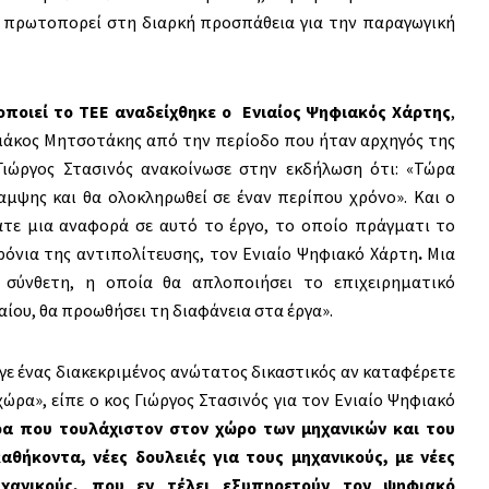
υ πρωτοπορεί στη διαρκή προσπάθεια για την παραγωγική
οποιεί το ΤΕΕ αναδείχθηκε
ο Ενιαίος Ψηφιακός Χάρτης
,
ιάκος Μητσοτάκης από την περίοδο που ήταν αρχηγός της
Γιώργος Στασινός ανακοίνωσε στην εκδήλωση ότι: «Τώρα
μψης και θα ολοκληρωθεί σε έναν περίπου χρόνο». Και ο
τε μια αναφορά σε αυτό το έργο, το οποίο πράγματι το
ρόνια της αντιπολίτευσης, τον Ενιαίο Ψηφιακό Χάρτη
.
Μια
 σύνθετη, η οποία θα απλοποιήσει το επιχειρηματικό
αίου, θα προωθήσει τη διαφάνεια στα έργα».
εγε ένας διακεκριμένος ανώτατος δικαστικός αν καταφέρετε
χώρα», είπε ο κος Γιώργος Στασινός για τον Ενιαίο Ψηφιακό
α που τουλάχιστον στον χώρο των μηχανικών και του
αθήκοντα, νέες δουλειές για τους μηχανικούς, με νέες
χανικούς, που εν τέλει εξυπηρετούν τον ψηφιακό