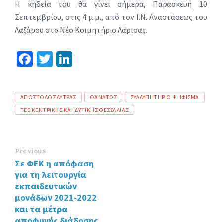
Η κηδεία του θα γίνει σήμερα, Παρασκευή 10
Σεπτεμβρίου, στις 4 μ.μ., από τον Ι.Ν. Αναστάσεως του
Λαζάρου στο Νέο Κοιμητήριο Λάρισας.
Fa
T
Li
ce
wi
n
b
tt
ke
Tags
ΑΠΟΣΤΟΛΟΣ ΛΥΤΡΑΣ
ΘΑΝΑΤΟΣ
ΣΥΛΛΥΠΗΤΗΡΙΟ ΨΗΦΙΣΜΑ
o
er
dI
ΤΕΕ ΚΕΝΤΡΙΚΗΣ ΚΑΙ ΔΥΤΙΚΗΣ ΘΕΣΣΑΛΙΑΣ
o
n
k
Previous
Σε ΦΕΚ η απόφαση
για τη λειτουργία
εκπαιδευτικών
μονάδων 2021-2022
και τα μέτρα
αποφυγής διάδοσης