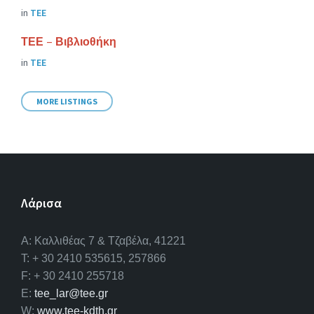
in
ΤΕΕ
ΤΕΕ – Βιβλιοθήκη
in
ΤΕΕ
MORE LISTINGS
Λάρισα
A: Καλλιθέας 7 & Τζαβέλα, 41221
T: + 30 2410 535615, 257866
F: + 30 2410 255718
E:
tee_lar@tee.gr
W:
www.tee-kdth.gr