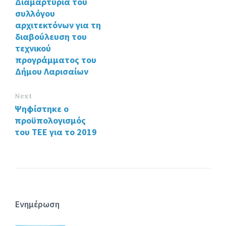
Διαμαρτυρία του
o
n
συλλόγου
k
αρχιτεκτόνων για τη
διαβούλευση του
τεχνικού
προγράμματος του
Δήμου Λαρισαίων
Next
Ψηφίστηκε ο
προϋπολογισμός
του ΤΕΕ για το 2019
Ενημέρωση