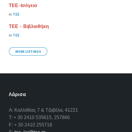
ΤΕΕ-Ισόγειο
in
ΤΕΕ
ΤΕΕ – Βιβλιοθήκη
in
ΤΕΕ
MORE LISTINGS
Λάρισα
A: Καλλιθέας 7 & Τζαβέλα, 41221
T: + 30 2410 535615, 257866
F: + 30 2410 255718