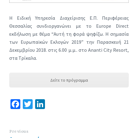
Η Ειδική Υπηρεσία Διαχείρισης Ε.Π. Περιφέρειας
Θεσσαλίας συνδιοργανώνει με το Europe Direct
εκδήλωση με θέμα “Αυτή τη φορά ψηφίζω. Η σημασία
των Ευρωπαϊκών Εκλογών 2019” την Παρασκευή 21
Δεκεμβρίου 2018. στις 6.00 μ.μ.. στο Ananti City Resort,
στα Τρίκαλα.
Δείτε το πρόγραμμα
Fa
T
Li
ce
wi
n
b
tt
ke
o
er
dI
Previous