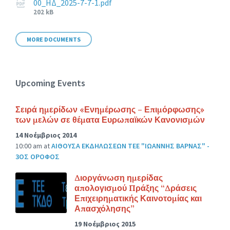
00_ΗΔ_2025-7-7-1.pdf
File
202 kB
size:
MORE DOCUMENTS
Upcoming Events
Σειρά ημερίδων «Ενημέρωσης – Επιμόρφωσης»
των μελών σε θέματα Ευρωπαϊκών Κανονισμών
14 Νοέμβριος 2014
10:00 am
at
ΑΙΘΟΥΣΑ ΕΚΔΗΛΩΣΕΩΝ ΤΕΕ "ΙΩΑΝΝΗΣ ΒΑΡΝΑΣ" -
3ΟΣ ΟΡΟΦΟΣ
Διοργάνωση ημερίδας
απολογισμού Πράξης “Δράσεις
Επιχειρηματικής Καινοτομίας και
Απασχόλησης”
19 Νοέμβριος 2015