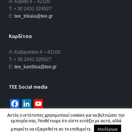
Α: Κοραή 4 – 42100
T: + 30 2431 024927
E:
tee_trikala@tee.gr
Καρδίτσα
Α: Καζαμπάκα 4 – 43100
T: + 30 2441 020027
E:
tee_karditsa@tee.gr
TEE Social media
Fa
Li
Yo
ce
n
u
Αυτός ο ιστότοπος χρησιμοποιεί cookies για να βελτιώσει την
b
ke
T
εμπειρία σας. Υποθέτουμε ότι είστε εντάξει με αυτό, αλλά
© 2026 ΤΕΕ |
Πολιτική προσωπικών δεδομένων
o
dI
u
μπορείτε να εξαιρεθείτε αν το επιθυμείτε.
Αποδέχομαι