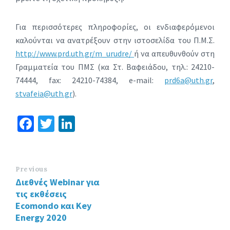
Για περισσότερες πληροφορίες, οι ενδιαφερόμενοι
καλούνται να ανατρέξουν στην ιστοσελίδα του Π.Μ.Σ.
http://www.prd.uth.gr/m_urudre/
ή να απευθυνθούν στη
Γραμματεία του ΠΜΣ (κα Στ. Βαφειάδου, τηλ.: 24210-
74444, fax: 24210-74384, e-mail:
prd6a@uth.gr
,
stvafeia@uth.gr
).
Fa
T
Li
ce
wi
n
b
tt
ke
o
er
dI
Previous
Διεθνές Webinar για
o
n
τις εκθέσεις
k
Ecomondo και Key
Energy 2020