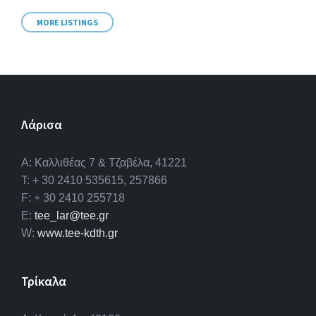
MORE LISTINGS
Λάρισα
A: Καλλιθέας 7 & Τζαβέλα, 41221
T: + 30 2410 535615, 257866
F: + 30 2410 255718
E:
tee_lar@tee.gr
W:
www.tee-kdth.gr
Τρίκαλα