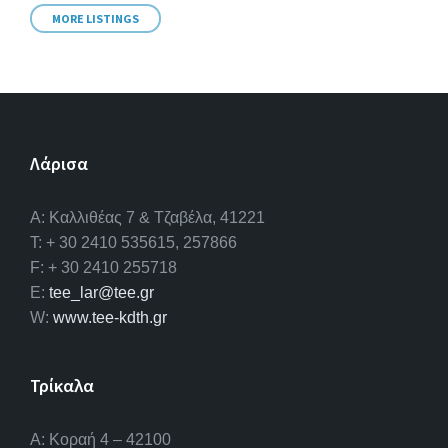
MORE LISTINGS
Λάρισα
A: Καλλιθέας 7 & Τζαβέλα, 41221
T: + 30 2410 535615, 257866
F: + 30 2410 255718
E:
tee_lar@tee.gr
W:
www.tee-kdth.gr
Τρίκαλα
Α: Κοραή 4 – 42100