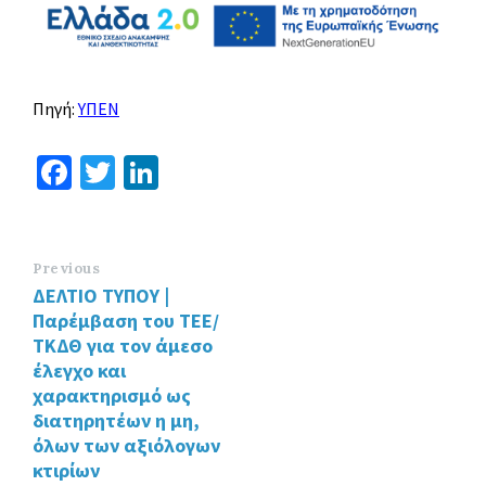
Πηγή:
ΥΠΕΝ
Fa
T
Li
ce
wi
n
b
tt
ke
o
er
dI
Previous
ΔΕΛΤΙΟ ΤΥΠΟΥ |
o
n
Παρέμβαση του ΤΕΕ/
k
ΤΚΔΘ για τον άμεσο
έλεγχο και
χαρακτηρισμό ως
διατηρητέων η μη,
όλων των αξιόλογων
κτιρίων