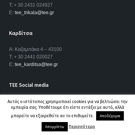
T: + 30 2431 024927
E:
tee_trikala@tee.gr
Καρδίτσα
Α: Καζαμπάκα 4 – 43100
T: + 30 2441 020027
E:
tee_karditsa@tee.gr
TEE Social media
Fa
Li
Yo
Αυτός ο ιστότοπος χρησιμοποιεί cookies για να βελτιώσει την
εμπειρία σας. Υποθέτουμε ότι είστε εντάξει με αυτό, αλλά
ce
n
u
μπορείτε να εξαιρεθείτε αν το επιθυμείτε.
Αποδέχομαι
b
ke
T
© 2026 ΤΕΕ |
Πολιτική προσωπικών δεδομένων
Περισσότερα
Απορρίπτω
o
dI
u