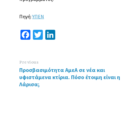
Πηγή:
ΥΠΕΝ
Fa
T
Li
ce
wi
n
b
tt
ke
o
er
dI
Previous
Προσβασιμότητα ΑμεΑ σε νέα και
o
n
υφιστάμενα κτίρια. Πόσο έτοιμη είναι η
k
Λάρισα;