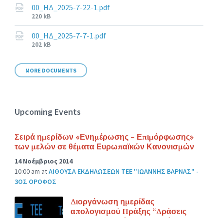
00_ΗΔ_2025-7-22-1.pdf
File
220 kB
size:
00_ΗΔ_2025-7-7-1.pdf
File
202 kB
size:
MORE DOCUMENTS
Upcoming Events
Σειρά ημερίδων «Ενημέρωσης – Επιμόρφωσης»
των μελών σε θέματα Ευρωπαϊκών Κανονισμών
14 Νοέμβριος 2014
10:00 am
at
ΑΙΘΟΥΣΑ ΕΚΔΗΛΩΣΕΩΝ ΤΕΕ "ΙΩΑΝΝΗΣ ΒΑΡΝΑΣ" -
3ΟΣ ΟΡΟΦΟΣ
Διοργάνωση ημερίδας
απολογισμού Πράξης “Δράσεις