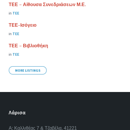
ΤΕΕ – Αίθουσα Συνεδριάσεων Μ.Ε.
in
ΤΕΕ
ΤΕΕ-Ισόγειο
in
ΤΕΕ
ΤΕΕ – Βιβλιοθήκη
in
ΤΕΕ
MORE LISTINGS
Λάρισα
A: Καλλιθέας 7 & Τζαβέλα, 41221