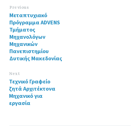
o
er
dI
Previous
Μεταπτυχιακό
o
n
Πρόγραμμα ADVENS
k
Τμήματος
Μηχανολόγων
Μηχανικών
Πανεπιστημίου
Δυτικής Μακεδονίας
Next
Τεχνικό Γραφείο
ζητά Αρχιτέκτονα
Μηχανικό για
εργασία