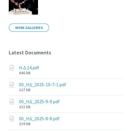
MORE GALLERIES
Latest Documents
Η.Δ.14.pdf
File
646 kB
size:
00_ΗΔ_2025-10-7-1.pdf
File
227 kB
size:
00_ΗΔ_2025-9-9.pdf
File
221 kB
size:
00_ΗΔ_2025-8-8.pdf
File
219 kB
size: