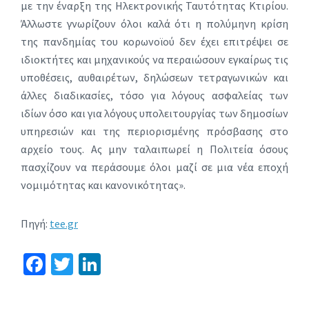
με την έναρξη της Ηλεκτρονικής Ταυτότητας Κτιρίου.
Άλλωστε γνωρίζουν όλοι καλά ότι η πολύμηνη κρίση
της πανδημίας του κορωνοϊού δεν έχει επιτρέψει σε
ιδιοκτήτες και μηχανικούς να περαιώσουν εγκαίρως τις
υποθέσεις, αυθαιρέτων, δηλώσεων τετραγωνικών και
άλλες διαδικασίες, τόσο για λόγους ασφαλείας των
ιδίων όσο και για λόγους υπολειτουργίας των δημοσίων
υπηρεσιών και της περιορισμένης πρόσβασης στο
αρχείο τους. Ας μην ταλαιπωρεί η Πολιτεία όσους
πασχίζουν να περάσουμε όλοι μαζί σε μια νέα εποχή
νομιμότητας και κανονικότητας».
Πηγή:
tee.gr
Fa
T
Li
ce
wi
n
b
tt
ke