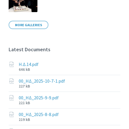
MORE GALLERIES
Latest Documents
Η.Δ.14.pdf
File
646 kB
size:
00_ΗΔ_2025-10-7-1.pdf
File
227 kB
size:
00_ΗΔ_2025-9-9.pdf
File
221 kB
size:
00_ΗΔ_2025-8-8.pdf
File
219 kB
size: