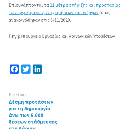
Επισυνάπτονται τα
21 μέτρα στήριξης και προστασίας
των εργαζομένων, επιχειρήσεων και ανέργων
όπως
ανακοινώθηκαν στις 6/11/2020.
Πηγή: Υπουργείο Εργασίας και Κοινωνικών Υποθέσεων
Fa
T
Li
ce
wi
n
b
tt
ke
o
er
dI
Previous
Δέσμη προτάσεων
o
n
για τη δημιουργία
k
άνω των 6.000
θέσεων στάθμευσης
στη Λάρισα