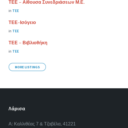
ΤΕΕ – Αίθουσα Συνεδριάσεων Μ.Ε.
in
ΤΕΕ
ΤΕΕ-Ισόγειο
in
ΤΕΕ
ΤΕΕ – Βιβλιοθήκη
in
ΤΕΕ
MORE LISTINGS
Λάρισα
A: Καλλιθέας 7 & Τζαβέλα, 41221