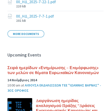
00_ΗΔ_2025-7-22-1.pdf
File
220 kB
size:
00_ΗΔ_2025-7-7-1.pdf
File
202 kB
size:
MORE DOCUMENTS
Upcoming Events
Σειρά ημερίδων «Ενημέρωσης – Επιμόρφωσης»
των μελών σε θέματα Ευρωπαϊκών Κανονισμών
14 Νοέμβριος 2014
10:00 am
at
ΑΙΘΟΥΣΑ ΕΚΔΗΛΩΣΕΩΝ ΤΕΕ "ΙΩΑΝΝΗΣ ΒΑΡΝΑΣ" -
3ΟΣ ΟΡΟΦΟΣ
Διοργάνωση ημερίδας
απολογισμού Πράξης “Δράσεις
Επιχειρηματικής Καινοτομίας και