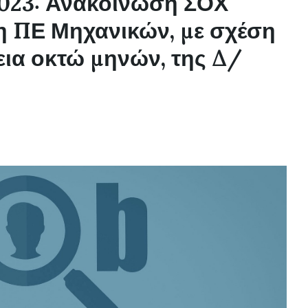
2023: Ανακοίνωση ΣΟΧ
Τ
Η
η ΠΕ Μηχανικών, με σχέση
Τ
Ε
ρκεια οκτώ μηνών, της Δ/
Σ