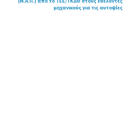
(M.A.Π.) από το ΤΕΕ/ΤΚΔΘ στους εθελοντές
μηχανικούς για τις αυτοψίες