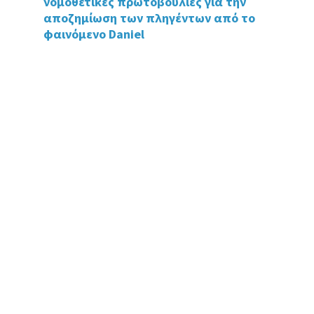
νομοθετικές πρωτοβουλίες για την
k
αποζημίωση των πληγέντων από το
φαινόμενο Daniel