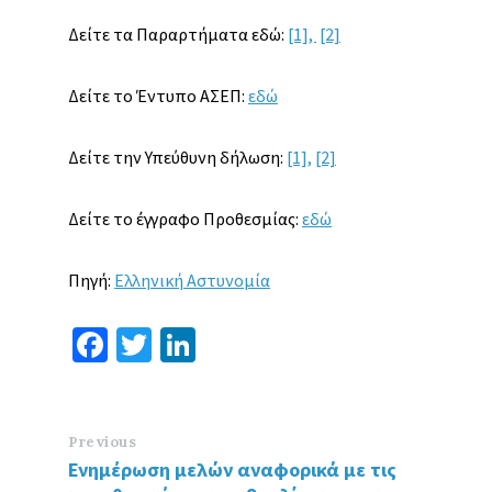
Δείτε τα Παραρτήματα εδώ:
[1],
[2]
Δείτε το Έντυπο ΑΣΕΠ:
εδώ
Δείτε την Υπεύθυνη δήλωση:
[1],
[2]
Δείτε το έγγραφο Προθεσμίας:
εδώ
Πηγή:
Ελληνική Αστυνομία
Fa
T
Li
ce
wi
n
b
tt
ke
o
er
dI
Previous
Ενημέρωση μελών αναφορικά με τις
o
n