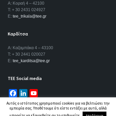
Α: Κοραή 4 – 42100
T: + 30 2431 024927
E:
tee_trikala@tee.gr
Καρδίτσα
Α: Καζαμπάκα 4 – 43100
T: + 30 2441 020027
E:
tee_karditsa@tee.gr
TEE Social media
Fa
Li
Yo
ce
n
u
Αυτός ο ιστότοπος χρησιμοποιεί cookies για να βελτιώσει την
b
ke
T
εμπειρία σας. Υποθέτουμε ότι είστε εντάξει με αυτό, αλλά
© 2026 ΤΕΕ |
Πολιτική προσωπικών δεδομένων
μπορείτε να εξαιρεθείτε αν το επιθυμείτε.
Αποδέχομαι