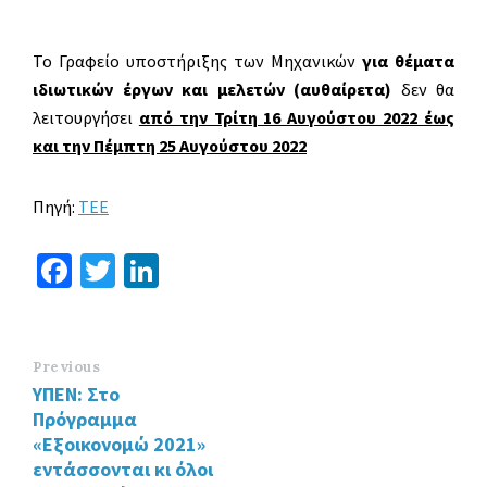
Το Γραφείο υποστήριξης των Μηχανικών
για θέματα
ιδιωτικών έργων και μελετών
(αυθαίρετα)
δεν θα
λειτουργήσει
από την Τρίτη 16 Αυγούστου 2022 έως
και την Πέμπτη 25 Αυγούστου 2022
Πηγή:
ΤΕΕ
Fa
T
Li
ce
wi
n
b
tt
ke
o
er
dI
Previous
ΥΠΕΝ: Στο
o
n
Πρόγραμμα
k
«Εξοικονομώ 2021»
εντάσσονται κι όλοι