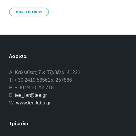
MORE LISTINGS
Λάρισα
A: Καλλιθέας 7 & Τζαβέλα, 41221
T: + 30 2410 535615, 257866
F: + 30 2410 255718
E:
tee_lar@tee.gr
W:
www.tee-kdth.gr
Τρίκαλα