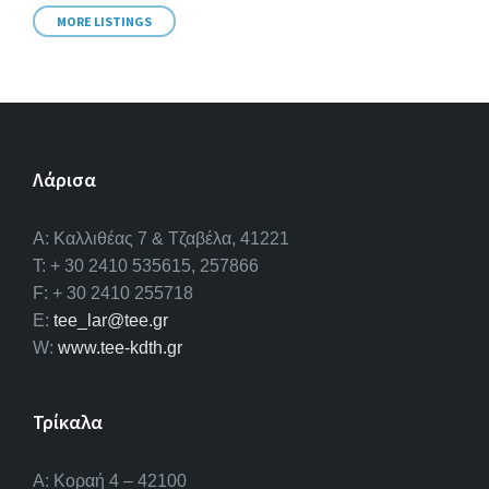
MORE LISTINGS
Λάρισα
A: Καλλιθέας 7 & Τζαβέλα, 41221
T: + 30 2410 535615, 257866
F: + 30 2410 255718
E:
tee_lar@tee.gr
W:
www.tee-kdth.gr
Τρίκαλα
Α: Κοραή 4 – 42100