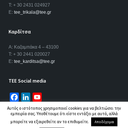
T: + 30 2431 024927
E:
tee_trikala@tee.gr
Καρδίτσα
Α: Καζαμπάκα 4 – 43100
T: + 30 2441 020027
E:
tee_karditsa@tee.gr
TEE Social media
Fa
Li
Yo
ce
n
u
Αυτός ο ιστότοπος χρησιμοποιεί cookies για να βελτιώσει την
b
ke
T
εμπειρία σας. Υποθέτουμε ότι είστε εντάξει με αυτό, αλλά
© 2026 ΤΕΕ |
Πολιτική προσωπικών δεδομένων
μπορείτε να εξαιρεθείτε αν το επιθυμείτε.
o
dI
u
Αποδέχομαι