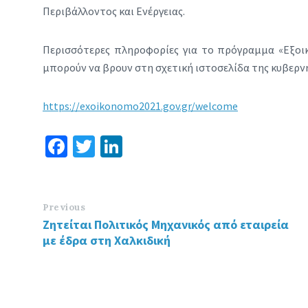
Περιβάλλοντος και Ενέργειας.
Περισσότερες πληροφορίες για το πρόγραμμα «Εξοικ
μπορούν να βρουν στη σχετική ιστοσελίδα της κυβερν
https://exoikonomo2021.gov.gr/welcome
Fa
T
Li
ce
wi
n
b
tt
ke
o
er
dI
Previous
Ζητείται Πολιτικός Μηχανικός από εταιρεία
o
n
με έδρα στη Χαλκιδική
k