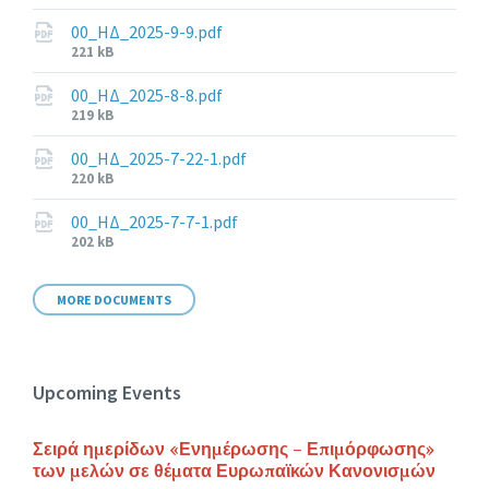
size:
00_ΗΔ_2025-9-9.pdf
File
221 kB
size:
00_ΗΔ_2025-8-8.pdf
File
219 kB
size:
00_ΗΔ_2025-7-22-1.pdf
File
220 kB
size:
00_ΗΔ_2025-7-7-1.pdf
File
202 kB
size:
MORE DOCUMENTS
Upcoming Events
Σειρά ημερίδων «Ενημέρωσης – Επιμόρφωσης»
των μελών σε θέματα Ευρωπαϊκών Κανονισμών