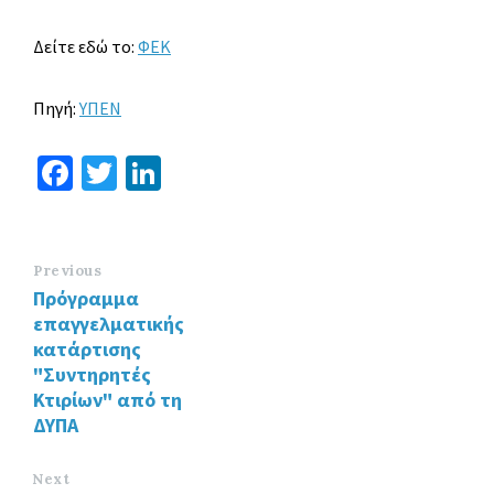
Δείτε εδώ το:
ΦΕΚ
Πηγή:
ΥΠΕΝ
Fa
T
Li
ce
wi
n
b
tt
ke
o
er
dI
Previous
Πρόγραμμα
o
n
επαγγελματικής
k
κατάρτισης
"Συντηρητές
Κτιρίων" από τη
ΔΥΠΑ
Next