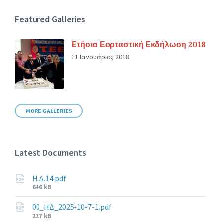
Featured Galleries
Ετήσια Εορταστική Εκδήλωση 2018
31 Ιανουάριος 2018
MORE GALLERIES
Latest Documents
Η.Δ.14.pdf
File
646 kB
size:
00_ΗΔ_2025-10-7-1.pdf
File
227 kB