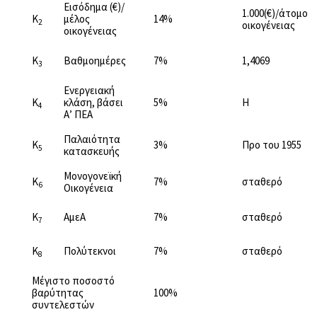
Εισόδημα (€)/
1.000(€)/άτομο
K
μέλος
14%
2
οικογένειας
οικογένειας
K
Βαθμοημέρες
7%
1,4069
3
Ενεργειακή
K
κλάση, βάσει
5%
Η
4
Α’ ΠΕΑ
Παλαιότητα
K
3%
Προ του 1955
5
κατασκευής
Μονογονεϊκή
K
7%
σταθερό
6
Οικογένεια
K
ΑμεΑ
7%
σταθερό
7
K
Πολύτεκνοι
7%
σταθερό
8
Μέγιστο ποσοστό
βαρύτητας
100%
συντελεστών