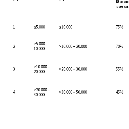
Ιδιοκ
τον α
1
≤5.000
≤10.000
75%
>5.000 –
2
>10.000 – 20.000
70%
10.000
>10.000 –
3
>20.000 – 30.000
55%
20.000
>20.000 –
4
>30.000 – 50.000
45%
30.000