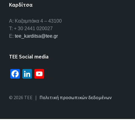
Καρδίτσα
Α: Καζαμπάκα 4 – 43100
T: + 30 2441 020027
E:
tee_karditsa@tee.gr
TEE Social media
Fa
Li
Yo
ce
n
u
b
ke
T
© 2026 ΤΕΕ |
Πολιτική προσωπικών δεδομένων
o
dI
u
o
n
b
k
e