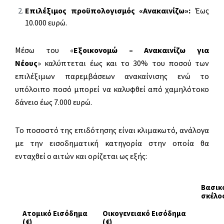
Επιλέξιμος προϋπολογισμός «Ανακαινίζω»:
Έως
10.000 ευρώ.
Μέσω του «
Εξοικονομώ – Ανακαινίζω για
Νέους
» καλύπτεται έως και το 30% του ποσού των
επιλέξιμων παρεμβάσεων ανακαίνισης ενώ το
υπόλοιπο ποσό μπορεί να καλυφθεί από χαμηλότοκο
δάνειο έως 7.000 ευρώ.
Το ποσοστό της επιδότησης είναι κλιμακωτό, ανάλογα
με την εισοδηματική κατηγορία στην οποία θα
ενταχθεί ο αιτών και ορίζεται ως εξής:
Βασικ
σκέλο
Ατομικό
Εισόδημα
Οικογενειακό
Εισόδημα
(€)
(€)