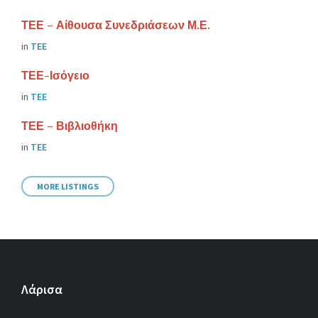
ΤΕΕ – Αίθουσα Συνεδριάσεων Μ.Ε.
in
ΤΕΕ
ΤΕΕ-Ισόγειο
in
ΤΕΕ
ΤΕΕ – Βιβλιοθήκη
in
ΤΕΕ
MORE LISTINGS
Λάρισα