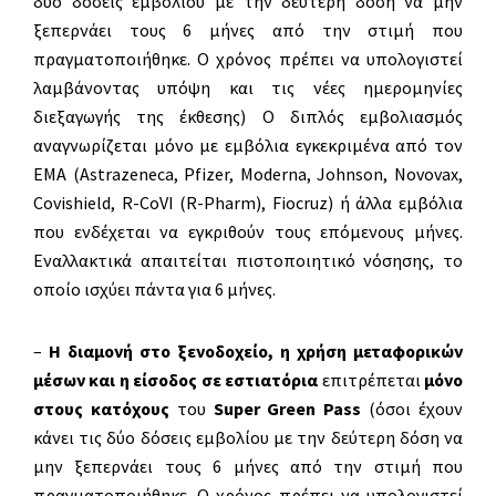
δύο δόσεις εμβολίου με την δεύτερη δόση να μην
ξεπερνάει τους 6 μήνες από την στιμή που
πραγματοποιήθηκε. Ο χρόνος πρέπει να υπολογιστεί
λαμβάνοντας υπόψη και τις νέες ημερομηνίες
διεξαγωγής της έκθεσης) Ο διπλός εμβολιασμός
αναγνωρίζεται μόνο με εμβόλια εγκεκριμένα από τον
EMA (Astrazeneca, Pfizer, Moderna, Johnson, Novovax,
Covishield, R-CoVI (R-Pharm), Fiocruz) ή άλλα εμβόλια
που ενδέχεται να εγκριθούν τους επόμενους μήνες.
Εναλλακτικά απαιτείται πιστοποιητικό νόσησης, το
οποίο ισχύει πάντα για 6 μήνες.
–
Η διαμονή στο ξενοδοχείο, η χρήση μεταφορικών
μέσων και η είσοδος σε εστιατόρια
επιτρέπεται
μόνο
στους κατόχους
του
Super Green Pass
(όσοι έχουν
κάνει τις δύο δόσεις εμβολίου με την δεύτερη δόση να
μην ξεπερνάει τους 6 μήνες από την στιμή που
πραγματοποιήθηκε. Ο χρόνος πρέπει να υπολογιστεί