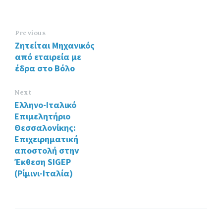
ce
wi
n
b
tt
ke
o
er
dI
Previous
Ζητείται Μηχανικός
o
n
από εταιρεία με
k
έδρα στο Βόλο
Next
Ελληνο-Ιταλικό
Επιμελητήριο
Θεσσαλονίκης:
Επιχειρηματική
αποστολή στην
Έκθεση SIGEP
(Ρίμινι-Ιταλία)