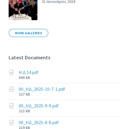
31 Ιανουάριος 2018
MORE GALLERIES
Latest Documents
Η.Δ.14.pdf
File
646 kB
size:
00_ΗΔ_2025-10-7-1.pdf
File
227 kB
size:
00_ΗΔ_2025-9-9.pdf
File
221 kB
size:
00_ΗΔ_2025-8-8.pdf
File
219 kB