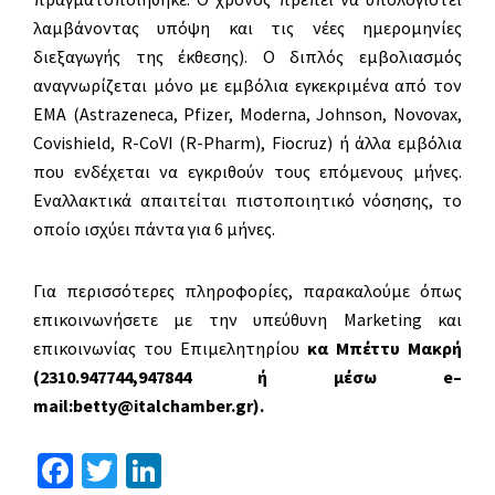
λαμβάνοντας υπόψη και τις νέες ημερομηνίες
διεξαγωγής της έκθεσης). Ο διπλός εμβολιασμός
αναγνωρίζεται μόνο με εμβόλια εγκεκριμένα από τον
EMA (Astrazeneca, Pfizer, Moderna, Johnson, Novovax,
Covishield, R-CoVI (R-Pharm), Fiocruz) ή άλλα εμβόλια
που ενδέχεται να εγκριθούν τους επόμενους μήνες.
Εναλλακτικά απαιτείται πιστοποιητικό νόσησης, το
οποίο ισχύει πάντα για 6 μήνες.
Για περισσότερες πληροφορίες, παρακαλούμε όπως
επικοινωνήσετε με την υπεύθυνη Marketing και
επικοινωνίας του Επιμελητηρίου
κα Μπέττυ Μακρή
(2310.947744,947844 ή μέσω
e
–
mail
:
betty
@
italchamber
.
gr
).
Fa
T
Li