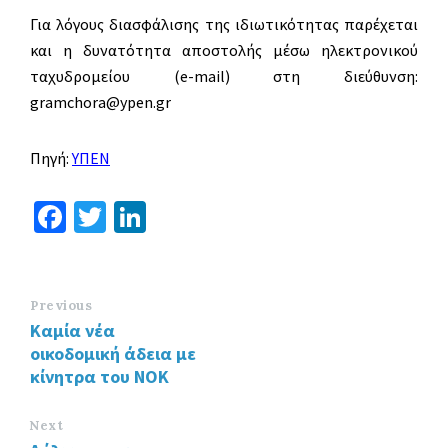
Για λόγους διασφάλισης της ιδιωτικότητας παρέχεται
και η δυνατότητα αποστολής μέσω ηλεκτρονικού
ταχυδρομείου (e-mail) στη διεύθυνση:
gramchora@ypen.gr
Πηγή:
Υ
ΠΕΝ
Fa
T
Li
ce
wi
n
b
tt
ke
o
er
dI
Previous
Καμία νέα
o
n
οικοδομική άδεια με
k
κίνητρα του ΝΟΚ
Next