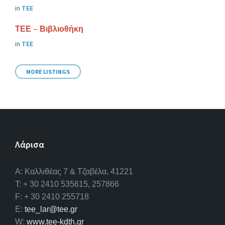
in
ΤΕΕ
ΤΕΕ – Βιβλιοθήκη
in
ΤΕΕ
MORE LISTINGS
Λάρισα
A: Καλλιθέας 7 & Τζαβέλα, 41221
T: + 30 2410 535615, 257866
F: + 30 2410 255718
E:
tee_lar@tee.gr
W:
www.tee-kdth.gr