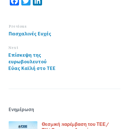
Fa
T
Li
ce
wi
n
b
tt
ke
o
er
dI
Previous
Πασχαλινές Ευχές
o
n
k
Next
Επίσκεψη της
ευρωβουλευτού
Εύας Καϊλή στο ΤΕΕ
Ενημέρωση
Θεσμική παρέμβαση του ΤΕΕ/