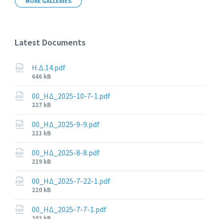
MORE GALLERIES
Latest Documents
Η.Δ.14.pdf
File
646 kB
size:
00_ΗΔ_2025-10-7-1.pdf
File
227 kB
size:
00_ΗΔ_2025-9-9.pdf
File
221 kB
size:
00_ΗΔ_2025-8-8.pdf
File
219 kB
size:
00_ΗΔ_2025-7-22-1.pdf
File
220 kB
size:
00_ΗΔ_2025-7-7-1.pdf
File
202 kB