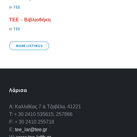
in
ΤΕΕ
ΤΕΕ – Βιβλιοθήκη
in
ΤΕΕ
MORE LISTINGS
Λάρισα
A: Καλλιθέας 7 & Τζαβέλα, 41221
T: + 30 2410 535615, 257866
F: + 30 2410 255718
E:
tee_lar@tee.gr