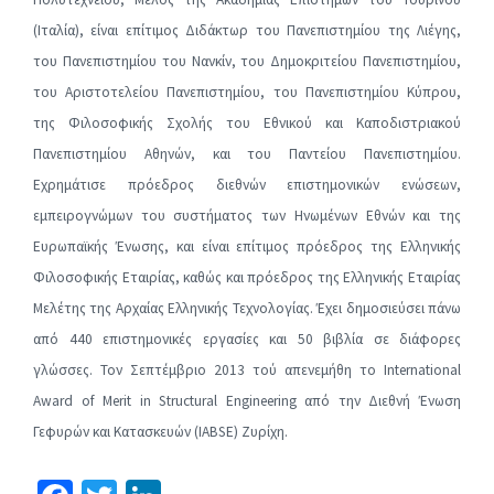
(Ιταλία), είναι επίτιμος Διδάκτωρ του Πανεπιστημίου της Λιέγης,
του Πανεπιστημίου του Νανκίν, του Δημοκριτείου Πανεπιστημίου,
του Αριστοτελείου Πανεπιστημίου, του Πανεπιστημίου Κύπρου,
της Φιλοσοφικής Σχολής του Εθνικού και Καποδιστριακού
Πανεπιστημίου Αθηνών, και του Παντείου Πανεπιστημίου.
Εχρημάτισε πρόεδρος διεθνών επιστημονικών ενώσεων,
εμπειρογνώμων του συστήματος των Ηνωμένων Εθνών και της
Ευρωπαϊκής Ένωσης, και είναι επίτιμος πρόεδρος της Ελληνικής
Φιλοσοφικής Εταιρίας, καθώς και πρόεδρος της Ελληνικής Εταιρίας
Μελέτης της Αρχαίας Ελληνικής Τεχνολογίας. Έχει δημοσιεύσει πάνω
από 440 επιστημονικές εργασίες και 50 βιβλία σε διάφορες
γλώσσες. Τον Σεπτέμβριο 2013 τού απενεμήθη το International
Award of Merit in Structural Engineering από την Διεθνή Ένωση
Γεφυρών και Κατασκευών (IABSE) Ζυρίχη.