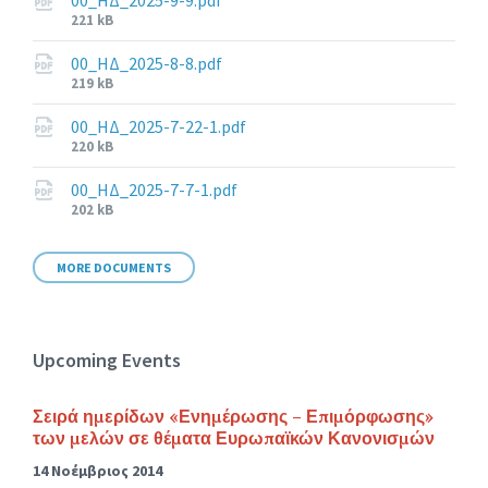
00_ΗΔ_2025-9-9.pdf
File
221 kB
size:
00_ΗΔ_2025-8-8.pdf
File
219 kB
size:
00_ΗΔ_2025-7-22-1.pdf
File
220 kB
size:
00_ΗΔ_2025-7-7-1.pdf
File
202 kB
size:
MORE DOCUMENTS
Upcoming Events
Σειρά ημερίδων «Ενημέρωσης – Επιμόρφωσης»
των μελών σε θέματα Ευρωπαϊκών Κανονισμών
14 Νοέμβριος 2014