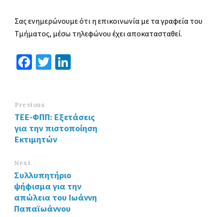
Σας ενημερώνουμε ότι η επικοινωνία με τα γραφεία του
Τμήματος, μέσω τηλεφώνου έχει αποκατασταθεί.
Fa
T
Li
ce
wi
n
b
tt
ke
o
er
dI
Previous
ΤΕΕ-ΦΠΠ: Εξετάσεις
o
n
για την πιστοποίηση
k
Εκτιμητών
Next
Συλλυπητήριο
ψήφισμα για την
απώλεια του Ιωάννη
Παπαϊωάννου