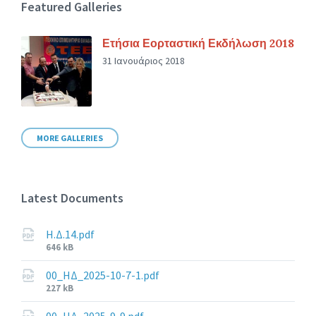
Featured Galleries
Ετήσια Εορταστική Εκδήλωση 2018
31 Ιανουάριος 2018
MORE GALLERIES
Latest Documents
Η.Δ.14.pdf
File
646 kB
size:
00_ΗΔ_2025-10-7-1.pdf
File
227 kB
size: