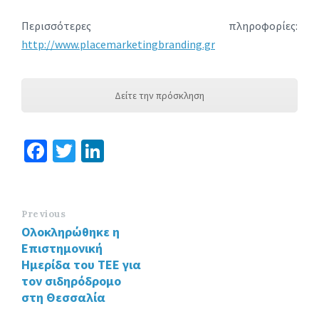
Περισσότερες πληροφορίες:
http://www.placemarketingbranding.gr
Δείτε την πρόσκληση
Fa
T
Li
ce
wi
n
b
tt
ke
o
er
dI
Previous
Ολοκληρώθηκε η
o
n
Επιστημονική
k
Ημερίδα του ΤΕΕ για
τον σιδηρόδρομο
στη Θεσσαλία