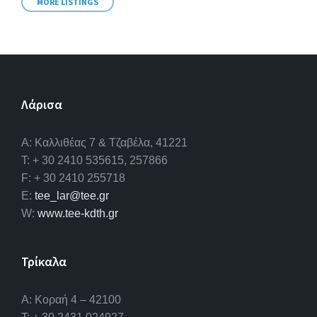
MORE LISTINGS
Λάρισα
A: Καλλιθέας 7 & Τζαβέλα, 41221
T: + 30 2410 535615, 257866
F: + 30 2410 255718
E:
tee_lar@tee.gr
W:
www.tee-kdth.gr
Τρίκαλα
Α: Κοραή 4 – 42100