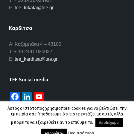
T: + 30 2431 024927
E:
tee_trikala@tee.gr
Καρδίτσα
Α: Καζαμπάκα 4 – 43100
T: + 30 2441 020027
E:
tee_karditsa@tee.gr
TEE Social media
Fa
Li
Yo
ce
n
u
Αυτός ο ιστότοπος χρησιμοποιεί cookies για να βελτιώσει την
b
ke
T
εμπειρία σας. Υποθέτουμε ότι είστε εντάξει με αυτό, αλλά
© 2026 ΤΕΕ |
Πολιτική προσωπικών δεδομένων
μπορείτε να εξαιρεθείτε αν το επιθυμείτε.
o
dI
u
Αποδέχομαι
Περισσότερα
Απορρίπτω