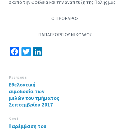
σκοπό την ωφέλεια και την ανάπτυξη της Πόλης μας.
Ο ΠΡΟΕΔΡΟΣ
ΠΑΠΑΓΕΩΡΓΙΟΥ ΝΙΚΟΛΑΟΣ
Fa
T
Li
ce
wi
n
b
tt
ke
o
er
dI
Previous
Εθελοντική
o
n
αιμοδοσία των
k
μελών του τμήματος
Σεπτεμβρίου 2017
Next
Παρέμβαση του