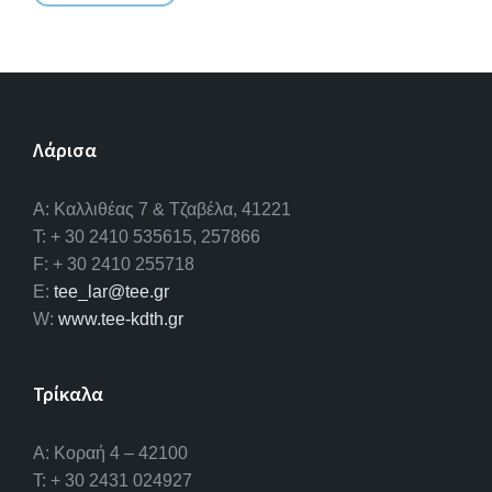
Λάρισα
A: Καλλιθέας 7 & Τζαβέλα, 41221
T: + 30 2410 535615, 257866
F: + 30 2410 255718
E:
tee_lar@tee.gr
W:
www.tee-kdth.gr
Τρίκαλα
Α: Κοραή 4 – 42100
T: + 30 2431 024927