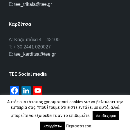
E:
tee_trikala@tee.gr
Καρδίτσα
Α: Καζαμπάκα 4 – 43100
T: + 30 2441 020027
E:
tee_karditsa@tee.gr
TEE Social media
Fa
Li
Yo
ce
n
u
Αυτός ο ιστότοπος χρησιμοποιεί cookies για να βελτιώσει την
b
ke
T
εμπειρία σας. Υποθέτουμε ότι είστε εντάξει με αυτό, αλλά
© 2026 ΤΕΕ |
Πολιτική προσωπικών δεδομένων
μπορείτε να εξαιρεθείτε αν το επιθυμείτε.
o
dI
u
Αποδέχομαι
o
n
b
Περισσότερα
Απορρίπτω