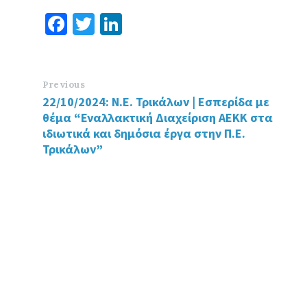
Fa
T
Li
ce
wi
n
b
tt
ke
o
er
dI
Previous
22/10/2024: Ν.Ε. Τρικάλων | Εσπερίδα με
o
n
θέμα “Εναλλακτική Διαχείριση ΑΕΚΚ στα
k
ιδιωτικά και δημόσια έργα στην Π.Ε.
Τρικάλων”