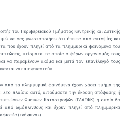
ροπής του Περιφερειακού Τμήματος Κεντρικής και Δυτικής
υμώ να σας γνωστοποιήσω ότι έπειτα από αυτοψίες και
ατα που έχουν πληγεί από τα πλημμυρικά φαινόμενα του
εριπτώσεις, κτίσματα τα οποία ο φέρων οργανισμός τους
και να παραμένουν ακόμα και μετά τον επανέλεγχό τους
ύνανται να επισκευαστούν.
ων από τα πλημμυρικά φαινόμενα έχουν χάσει τμήμα της
ς. Στο πλαίσιο αυτό, αιτούμαστε την έκδοση απόφασης ή
Επιπτώσεων Φυσικών Καταστροφών (ΓΔΑΕΦΚ) η οποία θα
τεί από ωμόπλινθους και έχουν πληγεί από πλημμυρικά
αφιστέα («κόκκινα»).