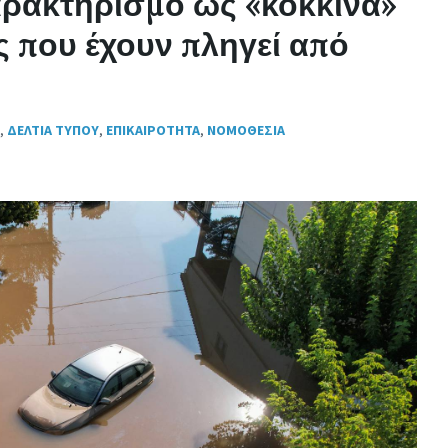
ρακτηρισμό ως «κόκκινα»
Τ
Η
 που έχουν πληγεί από
Τ
Ε
Σ
,
ΔΕΛΤΙΑ ΤΥΠΟΥ
,
ΕΠΙΚΑΙΡΟΤΗΤΑ
,
ΝΟΜΟΘΕΣΙΑ