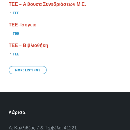
ΤΕΕ – Αίθουσα Συνεδριάσεων Μ.Ε.
in
ΤΕΕ
ΤΕΕ-Ισόγειο
in
ΤΕΕ
ΤΕΕ – Βιβλιοθήκη
in
ΤΕΕ
MORE LISTINGS
Λάρισα
A: Καλλιθέας 7 & Τζαβέλα, 41221