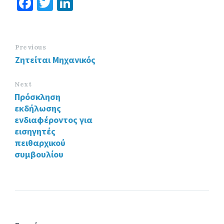
Fa
T
Li
ce
wi
n
b
tt
ke
o
er
dI
Previous
Ζητείται Μηχανικός
o
n
k
Next
Πρόσκληση
εκδήλωσης
ενδιαφέροντος για
εισηγητές
πειθαρχικού
συμβουλίου