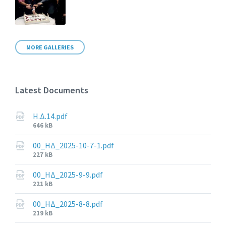
MORE GALLERIES
Latest Documents
Η.Δ.14.pdf
File
646 kB
size:
00_ΗΔ_2025-10-7-1.pdf
File
227 kB
size:
00_ΗΔ_2025-9-9.pdf
File
221 kB
size:
00_ΗΔ_2025-8-8.pdf
File
219 kB
size: