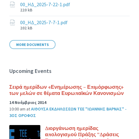
00_ΗΔ_2025-7-22-1.pdf
File
220 kB
size:
00_ΗΔ_2025-7-7-1.pdf
File
202 kB
size:
MORE DOCUMENTS
Upcoming Events
Σειρά ημερίδων «Ενημέρωσης – Επιμόρφωσης»
των μελών σε θέματα Ευρωπαϊκών Κανονισμών
14 Νοέμβριος 2014
10:00 am
at
ΑΙΘΟΥΣΑ ΕΚΔΗΛΩΣΕΩΝ ΤΕΕ "ΙΩΑΝΝΗΣ ΒΑΡΝΑΣ" -
3ΟΣ ΟΡΟΦΟΣ
Διοργάνωση ημερίδας
απολογισμού Πράξης “Δράσεις