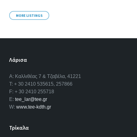
MORE LISTINGS
Λάρισα
A: Καλλιθέας 7 & Τζαβέλα, 41221
T: + 30 2410 535615, 257866
F: + 30 2410 255718
E:
tee_lar@tee.gr
W:
www.tee-kdth.gr
Τρίκαλα