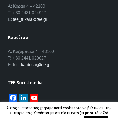
Α: Κοραή 4 – 42100
T: + 30 2431 024927
E:
tee_trikala@tee.gr
Καρδίτσα
Α: Καζαμπάκα 4 – 43100
T: + 30 2441 020027
E:
tee_karditsa@tee.gr
TEE Social media
Fa
Li
Yo
ce
n
u
Αυτός ο ιστότοπος χρησιμοποιεί cookies για να βελτιώσει την
b
ke
T
εμπειρία σας. Υποθέτουμε ότι είστε εντάξει με αυτό, αλλά