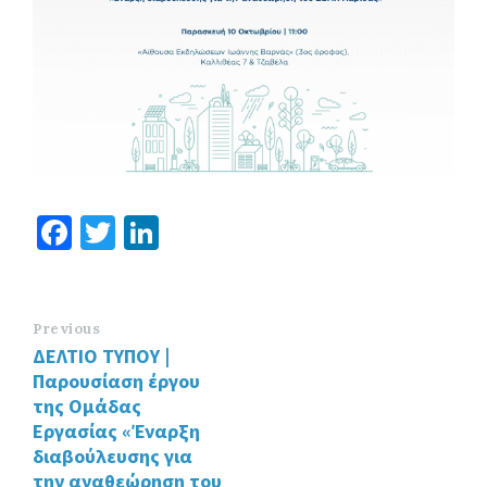
Fa
T
Li
ce
wi
n
b
tt
ke
o
er
dI
Previous
ΔΕΛΤΙΟ ΤΥΠΟΥ |
o
n
Παρουσίαση έργου
k
της Ομάδας
Εργασίας «Έναρξη
διαβούλευσης για
την αναθεώρηση του