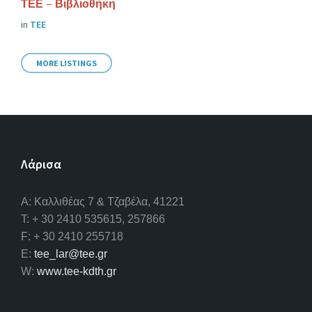
ΤΕΕ – Βιβλιοθήκη
in
ΤΕΕ
MORE LISTINGS
Λάρισα
A: Καλλιθέας 7 & Τζαβέλα, 41221
T: + 30 2410 535615, 257866
F: + 30 2410 255718
E:
tee_lar@tee.gr
W:
www.tee-kdth.gr