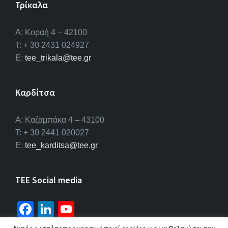
Τρίκαλα
Α: Κοραή 4 – 42100
T: + 30 2431 024927
E:
tee_trikala@tee.gr
Καρδίτσα
Α: Καζαμπάκα 4 – 43100
T: + 30 2441 020027
E:
tee_karditsa@tee.gr
TEE Social media
Fa
Li
Yo
ce
n
u