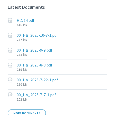
Latest Documents
Η.Δ.14.pdf
File
646 kB
size:
00_ΗΔ_2025-10-7-1.pdf
File
227 kB
size:
00_ΗΔ_2025-9-9.pdf
File
221 kB
size:
00_ΗΔ_2025-8-8.pdf
File
219 kB
size:
00_ΗΔ_2025-7-22-1.pdf
File
220 kB
size:
00_ΗΔ_2025-7-7-1.pdf
File
202 kB
size:
MORE DOCUMENTS