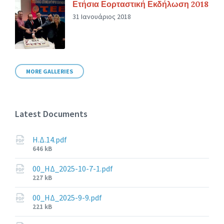
Ετήσια Εορταστική Εκδήλωση 2018
31 Ιανουάριος 2018
MORE GALLERIES
Latest Documents
Η.Δ.14.pdf
File
646 kB
size:
00_ΗΔ_2025-10-7-1.pdf
File
227 kB
size:
00_ΗΔ_2025-9-9.pdf
File
221 kB
size: