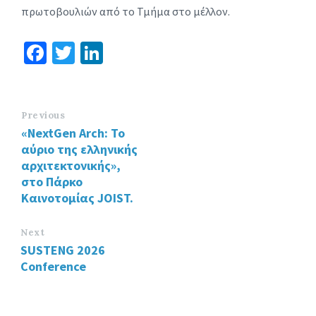
πρωτοβουλιών από το Τμήμα στο μέλλον.
Fa
T
Li
ce
wi
n
b
tt
ke
o
er
dI
Previous
«NextGen Arch: Το
o
n
αύριο της ελληνικής
k
αρχιτεκτονικής»,
στο Πάρκο
Καινοτομίας JOIST.
Next
SUSTENG 2026
Conference