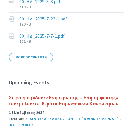
00_ΗΔ_2025-8-8.pdf
File
219 kB
size:
00_ΗΔ_2025-7-22-1.pdf
File
220 kB
size:
00_ΗΔ_2025-7-7-1.pdf
File
202 kB
size:
MORE DOCUMENTS
Upcoming Events
Σειρά ημερίδων «Ενημέρωσης – Επιμόρφωσης»
των μελών σε θέματα Ευρωπαϊκών Κανονισμών
14 Νοέμβριος 2014
10:00 am
at
ΑΙΘΟΥΣΑ ΕΚΔΗΛΩΣΕΩΝ ΤΕΕ "ΙΩΑΝΝΗΣ ΒΑΡΝΑΣ" -
3ΟΣ ΟΡΟΦΟΣ