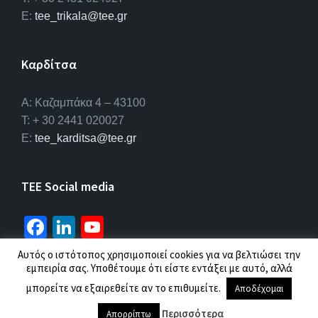
E:
tee_trikala@tee.gr
Καρδίτσα
Α: Καζαμπάκα 4 – 43100
T: + 30 2441 020027
E:
tee_karditsa@tee.gr
TEE Social media
Fa
Li
Yo
ce
n
u
Αυτός ο ιστότοπος χρησιμοποιεί cookies για να βελτιώσει την
b
ke
T
εμπειρία σας. Υποθέτουμε ότι είστε εντάξει με αυτό, αλλά
© 2026 ΤΕΕ |
Πολιτική προσωπικών δεδομένων
o
dI
u
μπορείτε να εξαιρεθείτε αν το επιθυμείτε.
Αποδέχομαι
o
n
b
Περισσότερα
Απορρίπτω