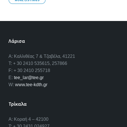
Λάρισα
A: Καλλιθέας 7 & Τζαβέλα, 41221
T: + 30 2410 535615, 257866
F: + 30 2410 255718
E:
tee_lar@tee.gr
W:
www.tee-kdth.gr
Τρίκαλα
Α: Κοραή 4 – 42100
T: + 30 2431 024927