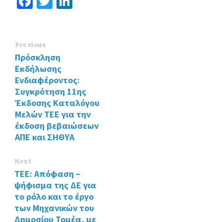
Fa
T
Li
ce
wi
n
b
tt
ke
o
er
dI
Previous
Πρόσκληση
o
n
Εκδήλωσης
k
Ενδιαφέροντος:
Συγκρότηση 11ης
Έκδοσης Καταλόγου
Μελών ΤΕΕ για την
έκδοση βεβαιώσεων
ΑΠΕ και ΣΗΘΥΑ
Next
TEE: Απόφαση –
ψήφισμα της ΔΕ για
το ρόλο και το έργο
των Μηχανικών του
Δημοσίου Τομέα, με