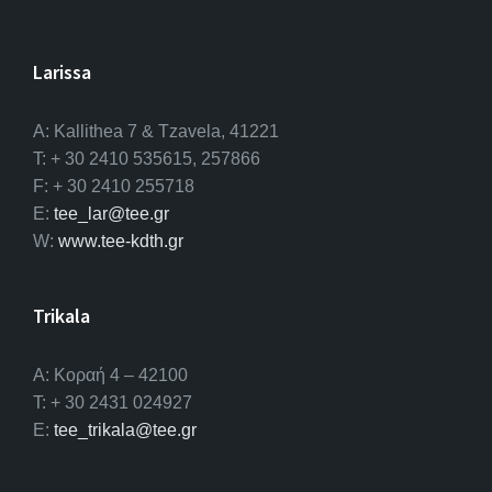
Larissa
A: Kallithea 7 & Tzavela, 41221
T: + 30 2410 535615, 257866
F: + 30 2410 255718
E:
tee_lar@tee.gr
W:
www.tee-kdth.gr
Trikala
Α: Κοραή 4 – 42100
T: + 30 2431 024927
E:
tee_trikala@tee.gr