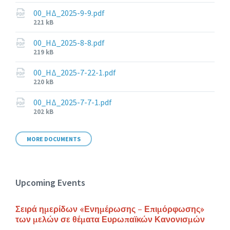
size:
00_ΗΔ_2025-9-9.pdf
File
221 kB
size:
00_ΗΔ_2025-8-8.pdf
File
219 kB
size:
00_ΗΔ_2025-7-22-1.pdf
File
220 kB
size:
00_ΗΔ_2025-7-7-1.pdf
File
202 kB
size:
MORE DOCUMENTS
Upcoming Events
Σειρά ημερίδων «Ενημέρωσης – Επιμόρφωσης»
των μελών σε θέματα Ευρωπαϊκών Κανονισμών