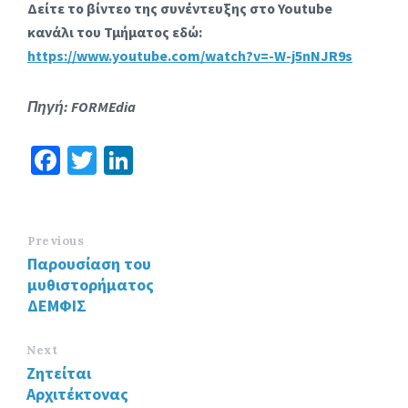
Δείτε το βίντεο της συνέντευξης στο Youtube
κανάλι του Τμήματος εδώ:
https://www.youtube.com/watch?v=-W-j5nNJR9s
Πηγή
: FORMEdia
Fa
T
Li
ce
wi
n
b
tt
ke
o
er
dI
Previous
Παρουσίαση του
o
n
μυθιστορήματος
k
ΔΕΜΦΙΣ
Next
Ζητείται
Αρχιτέκτονας