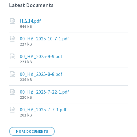
Latest Documents
Η.Δ.14.pdf
File
646 kB
size:
00_ΗΔ_2025-10-7-1.pdf
File
227 kB
size:
00_ΗΔ_2025-9-9.pdf
File
221 kB
size:
00_ΗΔ_2025-8-8.pdf
File
219 kB
size:
00_ΗΔ_2025-7-22-1.pdf
File
220 kB
size:
00_ΗΔ_2025-7-7-1.pdf
File
202 kB
size:
MORE DOCUMENTS