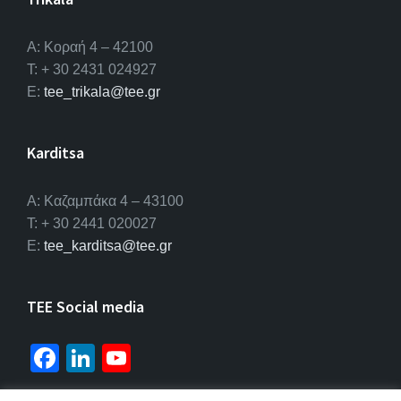
Α: Κοραή 4 – 42100
T: + 30 2431 024927
E:
tee_trikala@tee.gr
Karditsa
A: Καζαμπάκα 4 – 43100
T: + 30 2441 020027
E:
tee_karditsa@tee.gr
TEE Social media
Fa
Li
Yo
ce
n
u