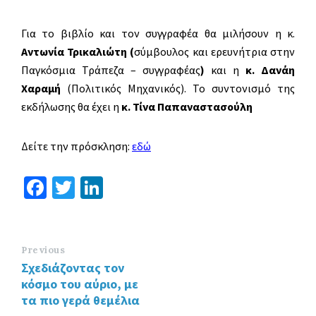
Για το βιβλίο και τον συγγραφέα θα μιλήσουν η κ.
Αντωνία Τρικαλιώτη (
σύμβουλος και ερευνήτρια στην
Παγκόσμια Τράπεζα – συγγραφέας
)
και η
κ. Δανάη
Χαραμή
(Πολιτικός Μηχανικός). Το συντονισμό της
εκδήλωσης θα έχει η
κ. Τίνα Παπαναστασούλη
Δείτε την πρόσκληση:
εδώ
Fa
T
Li
ce
wi
n
b
tt
ke
o
er
dI
Previous
Σχεδιάζοντας τον
o
n
κόσμο του αύριο, με
k
τα πιο γερά θεμέλια