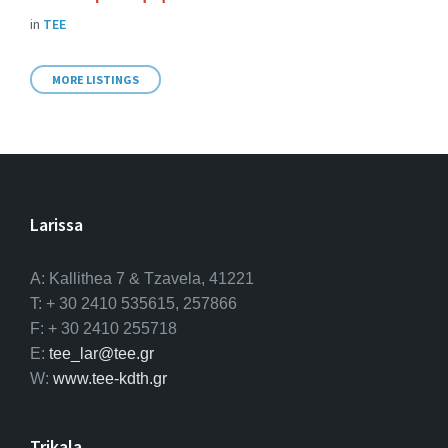
in
ΤΕΕ
MORE LISTINGS
Larissa
A: Kallithea 7 & Tzavela, 41221
T: + 30 2410 535615, 257866
F: + 30 2410 255718
E:
tee_lar@tee.gr
W:
www.tee-kdth.gr
Trikala