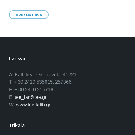
MORE LISTINGS
Larissa
A: Kallithea 7 & Tzavela, 41221
T: + 30 2410 535615, 257866
F: + 30 2410 255718
E:
tee_lar@tee.gr
W:
www.tee-kdth.gr
Trikala