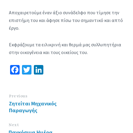
Αποχαιρετούμε έναν άξιο συνάδελφο που τίμησε την
επιστήμη του και άφησε πίσω του σημαντικό και απτό
έργο.
Εκφράζουμε τα ειλικρινή και θερμά μας συλλυπητήρια
στην οικογένεια και τους οικείους του.
Fa
T
Li
ce
wi
n
b
tt
ke
o
er
dI
Previous
Ζητείται Μηχανικός
o
n
Παραγωγής
k
Next
Παγκόσμια Ημέρα