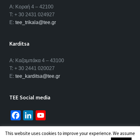
Α: Κοραή 4 – 42100
T: + 30 2431 024927
E:
tee_trikala@tee.gr
Karditsa
A: Καζαμπάκα 4 – 43100
T: + 30 2441 020027
E:
tee_karditsa@tee.gr
TEE Social media
Fa
Li
Yo
ce
n
u
b
ke
T
This website uses cookies to improve your experience. We assume
© 2026 ΤΕΕ |
Πολιτική προσωπικών δεδομένων