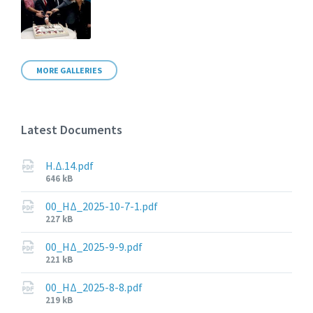
MORE GALLERIES
Latest Documents
Η.Δ.14.pdf
File
646 kB
size:
00_ΗΔ_2025-10-7-1.pdf
File
227 kB
size:
00_ΗΔ_2025-9-9.pdf
File
221 kB
size:
00_ΗΔ_2025-8-8.pdf
File
219 kB