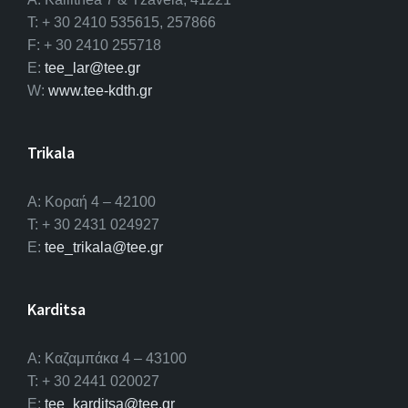
T: + 30 2410 535615, 257866
F: + 30 2410 255718
E:
tee_lar@tee.gr
W:
www.tee-kdth.gr
Trikala
Α: Κοραή 4 – 42100
T: + 30 2431 024927
E:
tee_trikala@tee.gr
Karditsa
A: Καζαμπάκα 4 – 43100
T: + 30 2441 020027
E:
tee_karditsa@tee.gr