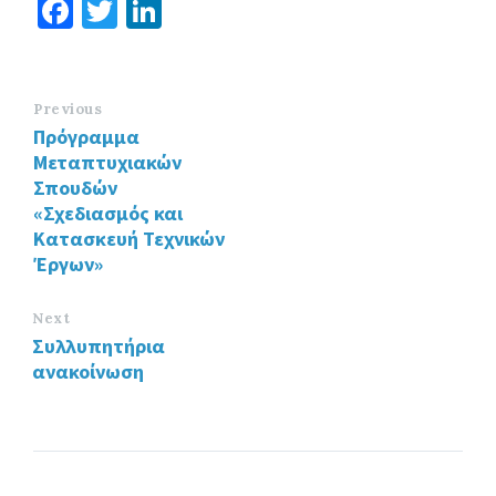
Fa
T
Li
ce
wi
n
b
tt
ke
o
er
dI
Previous
Πρόγραμμα
o
n
Μεταπτυχιακών
k
Σπουδών
«Σχεδιασμός και
Κατασκευή Τεχνικών
Έργων»
Next
Συλλυπητήρια
ανακοίνωση