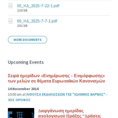
size:
00_ΗΔ_2025-7-22-1.pdf
File
220 kB
size:
00_ΗΔ_2025-7-7-1.pdf
File
202 kB
size:
MORE DOCUMENTS
Upcoming Events
Σειρά ημερίδων «Ενημέρωσης – Επιμόρφωσης»
των μελών σε θέματα Ευρωπαϊκών Κανονισμών
14 November 2014
10:00 am
at
ΑΙΘΟΥΣΑ ΕΚΔΗΛΩΣΕΩΝ ΤΕΕ "ΙΩΑΝΝΗΣ ΒΑΡΝΑΣ" -
3ΟΣ ΟΡΟΦΟΣ
Διοργάνωση ημερίδας
απολογισμού Πράξης “Δράσεις