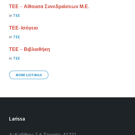
ΤΕΕ – Αίθουσα Συνεδριάσεων Μ.Ε.
in
ΤΕΕ
ΤΕΕ-Ισόγειο
in
ΤΕΕ
ΤΕΕ – Βιβλιοθήκη
in
ΤΕΕ
MORE LISTINGS
Larissa
A: Kallithea 7 & Tzavela, 41221