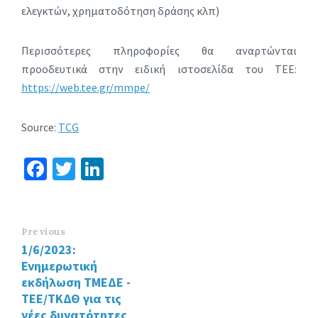
ελεγκτών, χρηματοδότηση δράσης κλπ)
Περισσότερες πληροφορίες θα αναρτώνται
προοδευτικά στην ειδική ιστοσελίδα του ΤΕΕ:
https://web.tee.gr/mmpe/
Source:
TCG
Fa
T
Li
ce
wi
n
b
tt
ke
o
er
dI
Previous
1/6/2023:
o
n
Ενημερωτική
k
εκδήλωση ΤΜΕΔΕ -
ΤΕΕ/ΤΚΔΘ για τις
νέες δυνατότητες