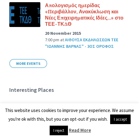
Απολογισμός ημερίδας
«Περιβάλλον, Ανακύκλωση και
Νέες Επιχειρηματικές Ιδέες…» στο
ΤΕΕ-ΤΚΔΘ
20 November 2015
7:00 pm
at
ΑΙΘΟΥΣΑ ΕΚΔΗΛΩΣΕΩΝ ΤΕΕ
"ΙΩΑΝΝΗΣ ΒΑΡΝΑΣ" - 3ΟΣ ΟΡΟΦΟΣ
MORE EVENTS
Interesting Places
ΤΕΕ – Αίθουσα Συνεδριάσεων Μ.Ε.
This website uses cookies to improve your experience. We assume
in
ΤΕΕ
you're ok with this, but you can opt-out if you wish.
I accept
ΤΕΕ-Ισόγειο
Read More
I reject
in
ΤΕΕ