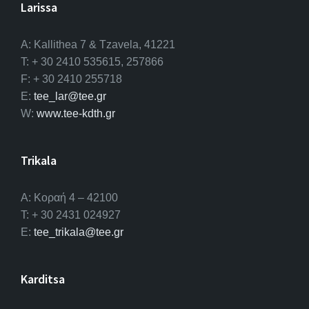
Larissa
A: Kallithea 7 & Tzavela, 41221
T: + 30 2410 535615, 257866
F: + 30 2410 255718
E:
tee_lar@tee.gr
W:
www.tee-kdth.gr
Trikala
Α: Κοραή 4 – 42100
T: + 30 2431 024927
E:
tee_trikala@tee.gr
Karditsa