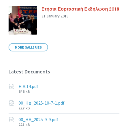
Ετήσια Εορταστική Εκδήλωση 2018
31 January 2018
MORE GALLERIES
Latest Documents
Η.Δ.14.pdf
File
646 kB
size:
00_ΗΔ_2025-10-7-1.pdf
File
227 kB
size:
00_ΗΔ_2025-9-9.pdf
File
221 kB