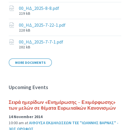
size:
00_ΗΔ_2025-8-8.pdf
File
219 kB
size:
00_ΗΔ_2025-7-22-1.pdf
File
220 kB
size:
00_ΗΔ_2025-7-7-1.pdf
File
202 kB
size:
MORE DOCUMENTS
Upcoming Events
Σειρά ημερίδων «Ενημέρωσης – Επιμόρφωσης»
των μελών σε θέματα Ευρωπαϊκών Κανονισμών
14 November 2014
10:00 am
at
ΑΙΘΟΥΣΑ ΕΚΔΗΛΩΣΕΩΝ ΤΕΕ "ΙΩΑΝΝΗΣ ΒΑΡΝΑΣ" -
3ΟΣ ΟΡΟΦΟΣ