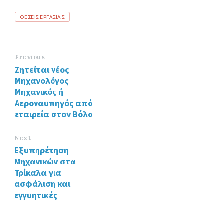
b
tt
ke
Tags
ΘΕΣΕΙΣ ΕΡΓΑΣΙΑΣ
o
er
dI
o
n
k
Previous
Ζητείται νέος
Μηχανολόγος
Μηχανικός ή
Αεροναυπηγός από
εταιρεία στον Βόλο
Next
Εξυπηρέτηση
Μηχανικών στα
Τρίκαλα για
ασφάλιση και
εγγυητικές