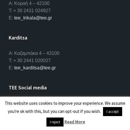
Α: Κοραή 4 – 42100
T: + 30 2431 024927
E:
tee_trikala@tee.gr
Karditsa
A: Καζαμπάκα 4 – 43100
T: + 30 2441 020027
E:
tee_karditsa@tee.gr
TEE Social media
Fa
Li
Yo
This website uses cookies to improve your experience. We assume
ce
n
u
you're ok with this, but you can opt-out if you wish.
I accept
b
ke
T
Read More
I reject
© 2026 ΤΕΕ |
Πολιτική προσωπικών δεδομένων