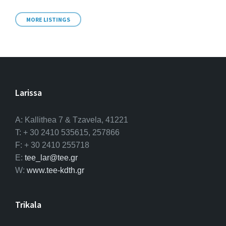
MORE LISTINGS
Larissa
A: Kallithea 7 & Tzavela, 41221
T: + 30 2410 535615, 257866
F: + 30 2410 255718
E:
tee_lar@tee.gr
W:
www.tee-kdth.gr
Trikala