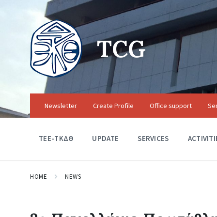
TCG
Newsletter
Create Profile
Office support
Se
TEE-ΤΚΔΘ
UPDATE
SERVICES
ACTIVITI
HOME
NEWS