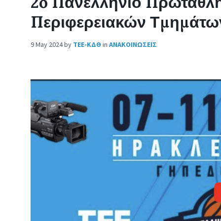
2o Πανελλήνιο Πρωτάθλ
Περιφερειακών Τμημάτω
9 May 2024
by
ΤΕΕ-ΚΔΘ
in
ΑΝΑΚΟΙΝΩΣΕΙΣ