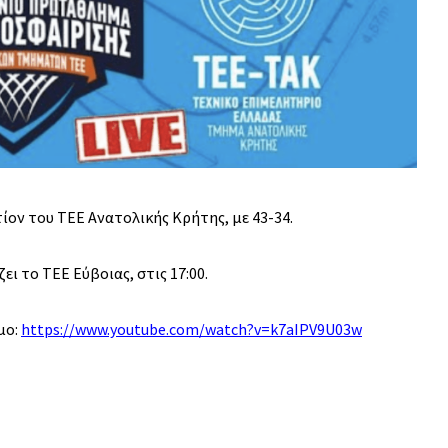
ίον του ΤΕΕ Ανατολικής Κρήτης, με 43-34.
ι το ΤΕΕ Εύβοιας, στις 17:00.
μο:
https://www.youtube.com/watch?v=k7aIPV9U03w