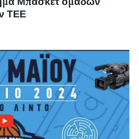
ημα Μπάσκετ ομάδων
S
ν ΤΕΕ