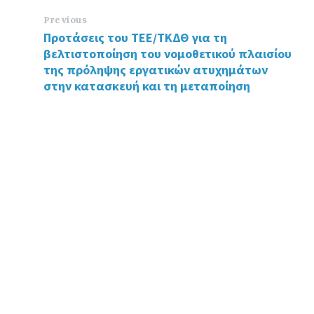
b
tt
ke
o
er
dI
Previous
Προτάσεις του ΤΕΕ/ΤΚΔΘ για τη
o
n
βελτιστοποίηση του νομοθετικού πλαισίου
k
της πρόληψης εργατικών ατυχημάτων
στην κατασκευή και τη μεταποίηση