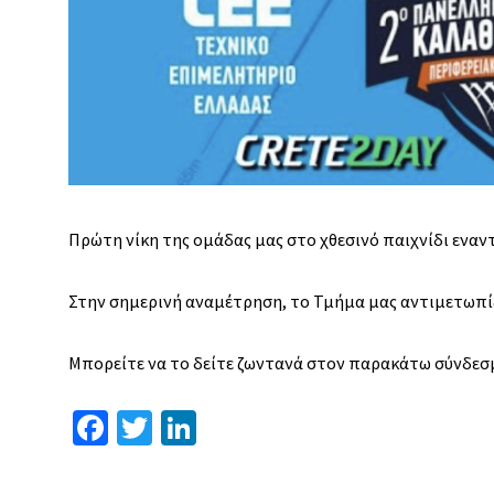
Πρώτη νίκη της ομάδας μας στο χθεσινό παιχνίδι εναντ
Στην σημερινή αναμέτρηση, το Τμήμα μας αντιμετωπίζε
Μπορείτε να το δείτε ζωντανά στον παρακάτω σύνδεσ
Fa
T
Li
ce
wi
n