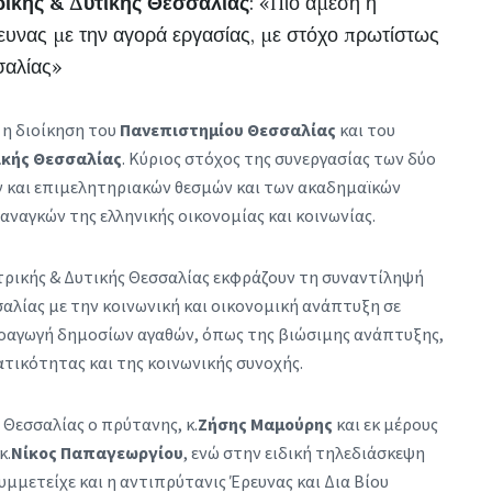
ικής & Δυτικής Θεσσαλίας
: «Πιο άμεση η
ευνας με την αγορά εργασίας, με στόχο πρωτίστως
σαλίας»
η διοίκηση του
Πανεπιστημίου Θεσσαλίας
και του
ικής Θεσσαλίας
. Κύριος στόχος της συνεργασίας των δύο
ν και επιμελητηριακών θεσμών και των ακαδημαϊκών
αγκών της ελληνικής οικονομίας και κοινωνίας.
τρικής & Δυτικής Θεσσαλίας εκφράζουν τη συναντίληψή
αλίας με την κοινωνική και οικονομική ανάπτυξη σε
οαγωγή δημοσίων αγαθών, όπως της βιώσιμης ανάπτυξης,
ατικότητας και της κοινωνικής συνοχής.
Θεσσαλίας ο πρύτανης, κ.
Ζήσης Μαμούρης
και εκ μέρους
κ.
Νίκος Παπαγεωργίου
, ενώ στην ειδική τηλεδιάσκεψη
μμετείχε και η αντιπρύτανις Έρευνας και Δια Βίου