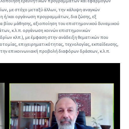
ν υλοποίηση ερευνητικών προγραμμάτων και εφαρμογών
ίων, με στόχο μεταξύ άλλων, την κάλυψη αναγκών
ξη ή/και οργάνωση προγραμμάτων, δια ζώσης, εξ
ια βίου μάθησης, αξιοποίηση του επιστημονικού δυναμικού
άτων, κ.λ.π. οργάνωση κοινών επιστημονικών
δρίων κλπ.), με έμφαση στην ανάδειξη θεματικών που
τομίας, επιχειρηματικότητας, τεχνολογίας, εκπαίδευσης,
 την επικοινωνιακή προβολή διαφόρων δράσεων, κ.λ.π.