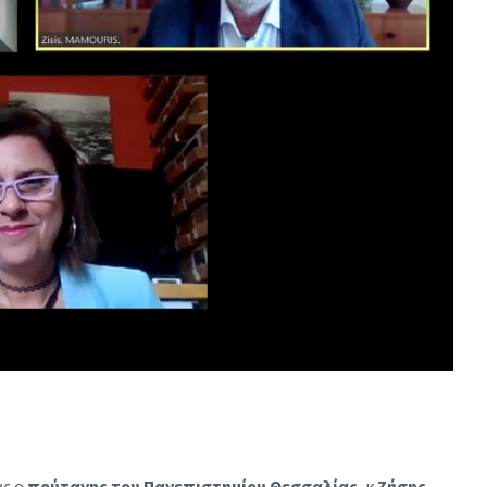
ας ο
πρύτανης του Πανεπιστημίου Θεσσαλίας
, κ.
Ζήσης