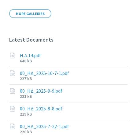
MORE GALLERIES
Latest Documents
Η.Δ.14.pdf
File
646 kB
size:
00_ΗΔ_2025-10-7-1.pdf
File
227 kB
size:
00_ΗΔ_2025-9-9.pdf
File
221 kB
size:
00_ΗΔ_2025-8-8.pdf
File
219 kB
size:
00_ΗΔ_2025-7-22-1.pdf
File
220 kB