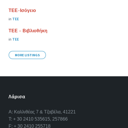
ΤΕΕ-Ισόγειο
in
ΤΕΕ
ΤΕΕ – Βιβλιοθήκη
in
ΤΕΕ
MORE LISTINGS
Λάρισα
A: Καλλιθέας 7 & Τζαβέλα, 41221
T: + 30 2410 535615, 257866
F: + 30 2410 255718