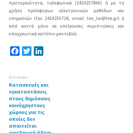
προτεραιότητα, τηλεφωνικά (2410257866) ή με τη
χρήση πρόσφορων ηλεκτρονικών μεθόδων και
υπηρεσιών (fax. 2410255718, email: tee_lar@tee.gr) ή
από κοντά μόνο σε επείγουσες περιπτώσεις και
υποχρεωτικά κατόπιν ραντεβού.
Fa
T
Li
ce
wi
n
b
tt
ke
o
er
dI
Previous
Κατασκευές και
o
n
εγκαταστάσεις
k
στους δημόσιους
κοινόχρηστους
χώρους για τις
οποίες δεν
απαιτείται
οικοδομική άδεια