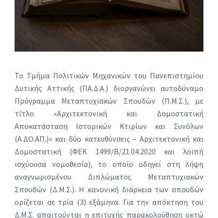
Το Τμήμα Πολιτικών Μηχανικών του Πανεπιστημίου
Δυτικής Αττικής (ΠΑ.Δ.Α.) διοργανώνει αυτοδύναμο
Πρόγραμμα Μεταπτυχιακών Σπουδών (Π.Μ.Σ.), με
τίτλο «Αρχιτεκτονική και Δομοστατική
Αποκατάσταση Ιστορικών Κτιρίων και Συνόλων
(Α.ΔΟ.ΑΠ.)» και δύο κατευθύνσεις – Αρχιτεκτονική και
Δομοστατική (ΦΕΚ 1499/Β/21.04.2020 και λοιπή
ισχύουσα νομοθεσία), το οποίο οδηγεί στη λήψη
αναγνωρισμένου Διπλώματος Μεταπτυχιακών
Σπουδών (Δ.Μ.Σ.). Η κανονική διάρκεια των σπουδών
ορίζεται σε τρία (3) εξάμηνα. Για την απόκτηση του
Δ.Μ.Σ. απαιτούνται η επιτυχής παρακολούθηση οκτώ