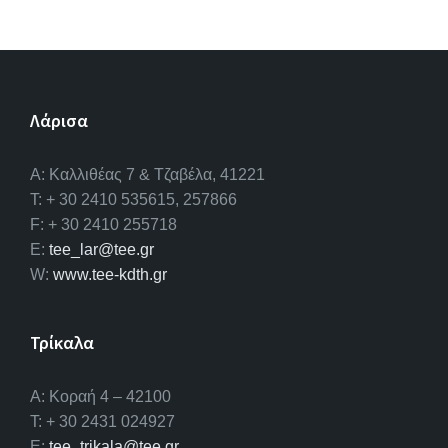
Λάρισα
A: Καλλιθέας 7 & Τζαβέλα, 41221
T: + 30 2410 535615, 257866
F: + 30 2410 255718
E:
tee_lar@tee.gr
W:
www.tee-kdth.gr
Τρίκαλα
Α: Κοραή 4 – 42100
T: + 30 2431 024927
E:
tee_trikala@tee.gr