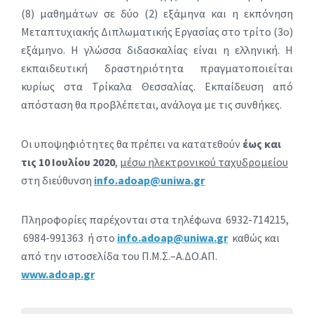
(8) μαθημάτων σε δύο (2) εξάμηνα και η εκπόνηση
Μεταπτυχιακής Διπλωματικής Εργασίας στο τρίτο (3ο)
εξάμηνο. Η γλώσσα διδασκαλίας είναι η ελληνική. Η
εκπαιδευτική δραστηριότητα πραγματοποιείται
κυρίως στα Τρίκαλα Θεσσαλίας. Εκπαίδευση από
απόσταση θα προβλέπεται, ανάλογα με τις συνθήκες.
Οι υποψηφιότητες θα πρέπει να κατατεθούν
έως και
τις
10 Ιουλίου 2020
,
μέσω ηλεκτρονικού ταχυδρομείου
στη διεύθυνση
info.adoap@uniwa.gr
Πληροφορίες παρέχονται στα τηλέφωνα 6932-714215,
6984-991363 ή στο
info
.
adoap
@
uniwa
.
gr
καθώς και
από την ιστοσελίδα του Π.Μ.Σ.–Α.ΔΟ.ΑΠ.
www
.
adoap
.
gr