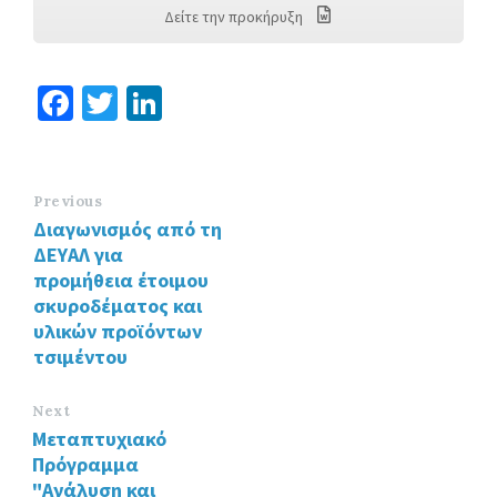
Δείτε την προκήρυξη
Fa
T
Li
ce
wi
n
b
tt
ke
o
er
dI
Previous
Διαγωνισμός από τη
o
n
ΔΕΥΑΛ για
k
προμήθεια έτοιμου
σκυροδέματος και
υλικών προϊόντων
τσιμέντου
Next
Μεταπτυχιακό
Πρόγραμμα
"Ανάλυση και