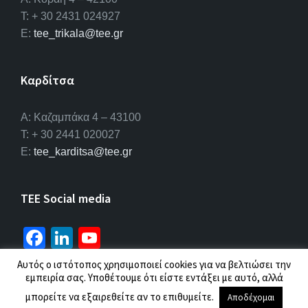
T: + 30 2431 024927
E:
tee_trikala@tee.gr
Καρδίτσα
Α: Καζαμπάκα 4 – 43100
T: + 30 2441 020027
E:
tee_karditsa@tee.gr
TEE Social media
Fa
Li
Yo
ce
n
u
Αυτός ο ιστότοπος χρησιμοποιεί cookies για να βελτιώσει την
b
ke
T
εμπειρία σας. Υποθέτουμε ότι είστε εντάξει με αυτό, αλλά
© 2026 ΤΕΕ |
Πολιτική προσωπικών δεδομένων
μπορείτε να εξαιρεθείτε αν το επιθυμείτε.
o
dI
u
Αποδέχομαι