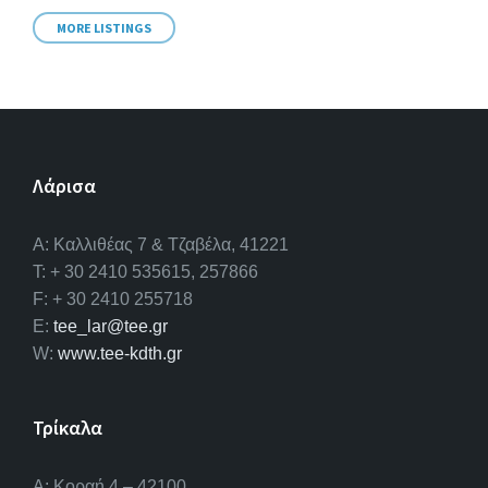
MORE LISTINGS
Λάρισα
A: Καλλιθέας 7 & Τζαβέλα, 41221
T: + 30 2410 535615, 257866
F: + 30 2410 255718
E:
tee_lar@tee.gr
W:
www.tee-kdth.gr
Τρίκαλα
Α: Κοραή 4 – 42100