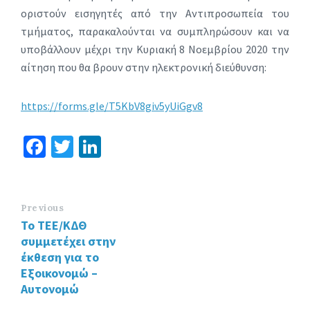
οριστούν εισηγητές από την Αντιπροσωπεία του
τμήματος, παρακαλούνται να συμπληρώσουν και να
υποβάλλουν μέχρι την Κυριακή 8 Νοεμβρίου 2020 την
αίτηση που θα βρουν στην ηλεκτρονική διεύθυνση:
https://forms.gle/T5KbV8giv5yUiGgv8
Fa
T
Li
ce
wi
n
b
tt
ke
o
er
dI
Previous
Το ΤΕΕ/ΚΔΘ
o
n
συμμετέχει στην
k
έκθεση για το
Εξοικονομώ –
Αυτονομώ