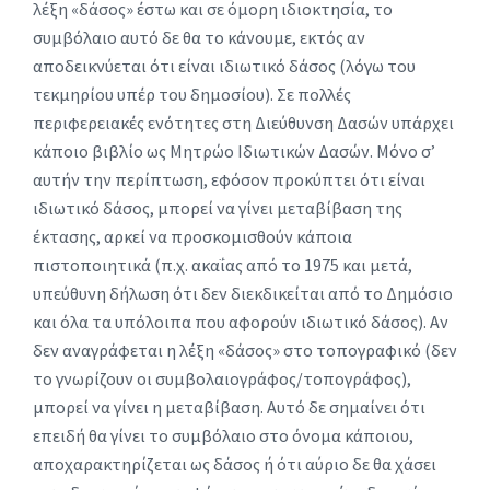
λέξη «δάσος» έστω και σε όμορη ιδιοκτησία, το
συμβόλαιο αυτό δε θα το κάνουμε, εκτός αν
αποδεικνύεται ότι είναι ιδιωτικό δάσος (λόγω του
τεκμηρίου υπέρ του δημοσίου). Σε πολλές
περιφερειακές ενότητες στη Διεύθυνση Δασών υπάρχει
κάποιο βιβλίο ως Μητρώο Ιδιωτικών Δασών. Μόνο σ’
αυτήν την περίπτωση, εφόσον προκύπτει ότι είναι
ιδιωτικό δάσος, μπορεί να γίνει μεταβίβαση της
έκτασης, αρκεί να προσκομισθούν κάποια
πιστοποιητικά (π.χ. ακαΐας από το 1975 και μετά,
υπεύθυνη δήλωση ότι δεν διεκδικείται από το Δημόσιο
και όλα τα υπόλοιπα που αφορούν ιδιωτικό δάσος). Αν
δεν αναγράφεται η λέξη «δάσος» στο τοπογραφικό (δεν
το γνωρίζουν οι συμβολαιογράφος/τοπογράφος),
μπορεί να γίνει η μεταβίβαση. Αυτό δε σημαίνει ότι
επειδή θα γίνει το συμβόλαιο στο όνομα κάποιου,
αποχαρακτηρίζεται ως δάσος ή ότι αύριο δε θα χάσει