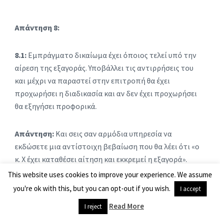
Απάντηση 8:
8.1:
Εμπράγματο δικαίωμα έχει όποιος τελεί υπό την
αίρεση της εξαγοράς. Υποβάλλει τις αντιρρήσεις του
και μέχρι να παραστεί στην επιτροπή θα έχει
προχωρήσει η διαδικασία και αν δεν έχει προχωρήσει
θα εξηγήσει προφορικά.
Απάντηση:
Και σεις σαν αρμόδια υπηρεσία να
εκδώσετε μια αντίστοιχη βεβαίωση που θα λέει ότι «ο
κ. Χ έχει καταθέσει αίτηση και εκκρεμεί η εξαγορά».
This website uses cookies to improve your experience. We assume
Σαν αρμόδια υπηρεσία, για να βοηθήσετε αυτούς τους
you're ok with this, but you can opt-out if you wish.
I accept
πολίτες μπορείτε να συγκεντρώσετε τα απαιτούμενα
Read More
I reject
στοιχεία και να τα διαθέσετε μέσω της αρμόδιας