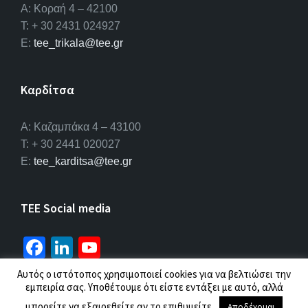
Α: Κοραή 4 – 42100
T: + 30 2431 024927
E:
tee_trikala@tee.gr
Καρδίτσα
Α: Καζαμπάκα 4 – 43100
T: + 30 2441 020027
E:
tee_karditsa@tee.gr
TEE Social media
Fa
Li
Yo
ce
n
u
Αυτός ο ιστότοπος χρησιμοποιεί cookies για να βελτιώσει την
b
ke
T
εμπειρία σας. Υποθέτουμε ότι είστε εντάξει με αυτό, αλλά
© 2026 ΤΕΕ |
Πολιτική προσωπικών δεδομένων
μπορείτε να εξαιρεθείτε αν το επιθυμείτε.
Αποδέχομαι