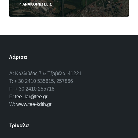
in
ΑΝΑΚΟΙΝΩΣΕΙΣ
Λάρισα
A: Καλλιθέας 7 & Τζαβέλα, 41221
T: + 30 2410 535615, 257866
F: + 30 2410 255718
E:
tee_lar@tee.gr
W:
www.tee-kdth.gr
Τρίκαλα