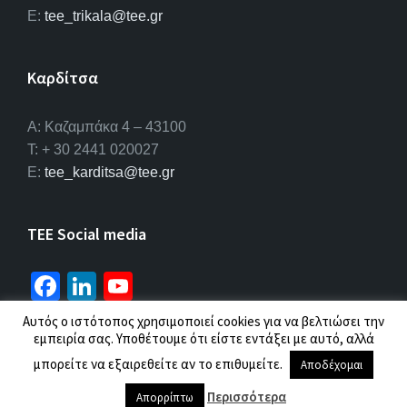
E:
tee_trikala@tee.gr
Καρδίτσα
Α: Καζαμπάκα 4 – 43100
T: + 30 2441 020027
E:
tee_karditsa@tee.gr
TEE Social media
Fa
Li
Yo
ce
n
u
Αυτός ο ιστότοπος χρησιμοποιεί cookies για να βελτιώσει την
b
ke
T
εμπειρία σας. Υποθέτουμε ότι είστε εντάξει με αυτό, αλλά
© 2026 ΤΕΕ |
Πολιτική προσωπικών δεδομένων
μπορείτε να εξαιρεθείτε αν το επιθυμείτε.
o
dI
u
Αποδέχομαι
o
n
b
Περισσότερα
Απορρίπτω