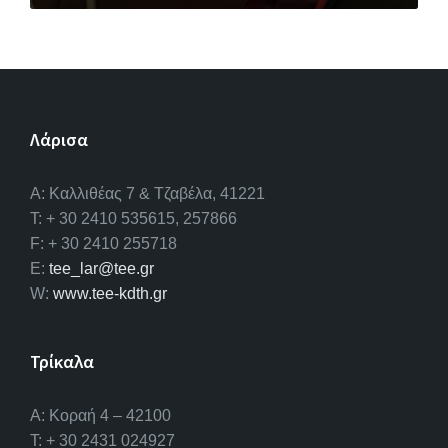
Λάρισα
A: Καλλιθέας 7 & Τζαβέλα, 41221
T: + 30 2410 535615, 257866
F: + 30 2410 255718
E:
tee_lar@tee.gr
W:
www.tee-kdth.gr
Τρίκαλα
Α: Κοραή 4 – 42100
T: + 30 2431 024927